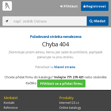
Přihlásit
Registrovat
Hledat
Požadovaná stránka nenalezena
Chyba 404
Zkontrolujte prosím adresu, kterou jste zadali do prohlížeče, popřípadě
pokračujte na jinou stránku.
Pokračovat na
hlavní stranu
.
Chcete přidat firmu do katalogu?
Volejte 771 270 421
nebo stiskněte
tlačítko
Přihlásit se a přidat firmu
Mediatel
Produkty
Kontakt
Internet123.cz
Reference
Online katalogy