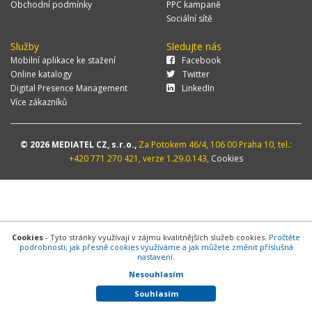
Obchodní podmínky
PPC kampaně
Sociální sítě
Služby
Sledujte nás
Mobilní aplikace ke stažení
Facebook
Online katalogy
Twitter
Digital Presence Management
LinkedIn
Více zákazníků
© 2026 MEDIATEL CZ, s.r.o.,
Za Potokem 46/4, 106 00 Praha 10, tel.:
+420 771 270 421, verze 1.29.0.143,
Cookies
Cookies
- Tyto stránky využívají v zájmu kvalitnějších služeb cookies.
Pročtěte
podrobnosti, jak přesně cookies využíváme a jak můžete změnit příslušná
nastavení.
Nesouhlasím
Souhlasím