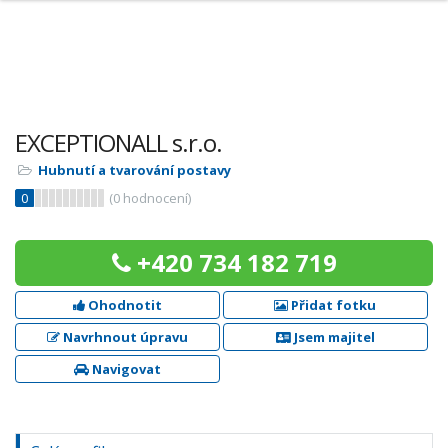
EXCEPTIONALL s.r.o.
Hubnutí a tvarování postavy
0
(
0
hodnocení)
+420 734 182 719
Ohodnotit
Přidat fotku
Navrhnout úpravu
Jsem majitel
Navigovat