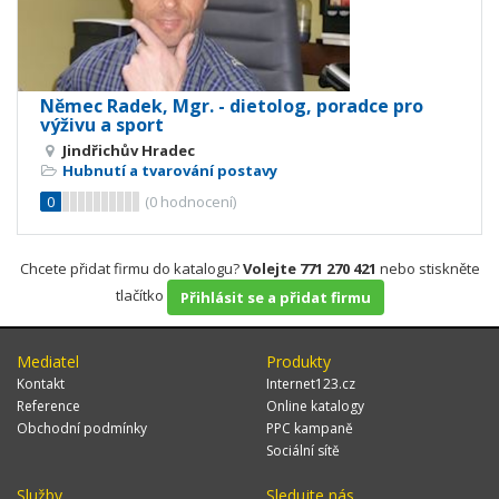
Němec Radek, Mgr. - dietolog, poradce pro
výživu a sport
Jindřichův Hradec
Hubnutí a tvarování postavy
0
(
0
hodnocení)
Chcete přidat firmu do katalogu?
Volejte 771 270 421
nebo stiskněte
tlačítko
Přihlásit se a přidat firmu
Mediatel
Produkty
Kontakt
Internet123.cz
Reference
Online katalogy
Obchodní podmínky
PPC kampaně
Sociální sítě
Služby
Sledujte nás