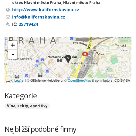
okres Hlavní město Praha, Hlavní město Praha
http://www.kalifornskavina.cz
info@kalifornskavina.cz
IČ:
25719424
+
-
Leaflet
| © GIScience Heidelberg, ©
OpenStreetMap
& contributors, CC-BY-SA
Kategorie
Vína, sekty, aperitivy
Nejbližší podobné firmy