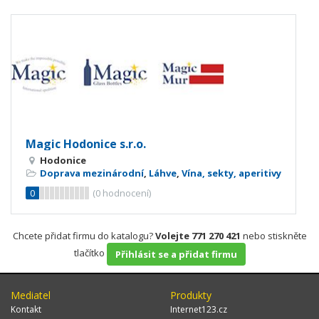
Magic Hodonice s.r.o.
Hodonice
Doprava mezinárodní
,
Láhve
,
Vína, sekty, aperitivy
0
(
0
hodnocení)
Chcete přidat firmu do katalogu?
Volejte 771 270 421
nebo stiskněte
tlačítko
Přihlásit se a přidat firmu
Mediatel
Produkty
Kontakt
Internet123.cz