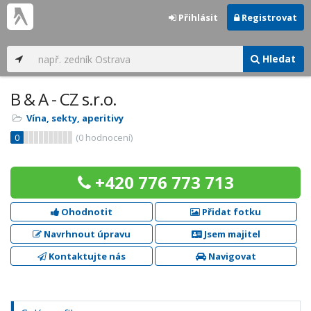
Přihlásit
Registrovat
Hledat
B & A - CZ s.r.o.
Vína, sekty, aperitivy
0
(
0
hodnocení)
+420 776 773 713
Ohodnotit
Přidat fotku
Navrhnout úpravu
Jsem majitel
Kontaktujte nás
Navigovat