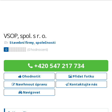
VSOP, spol. s r. o.
Stavební firmy, společnosti
0
(
0
hodnocení)
+420 547 217 734
Ohodnotit
Přidat fotku
Navrhnout úpravu
Kontaktujte nás
Navigovat