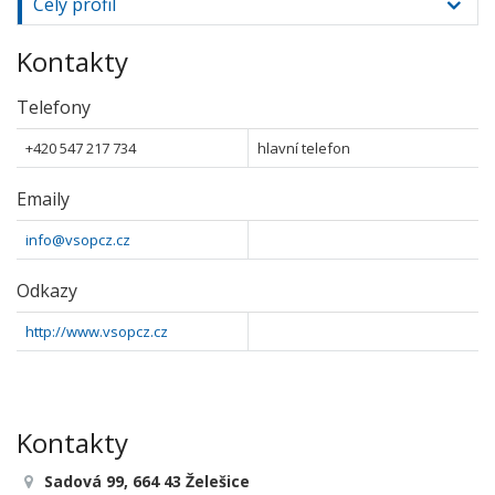
Celý profil
Kontakty
Telefony
+420 547 217 734
hlavní telefon
Emaily
info@vsopcz.cz
Odkazy
http://www.vsopcz.cz
Kontakty
Sadová 99, 664 43 Želešice