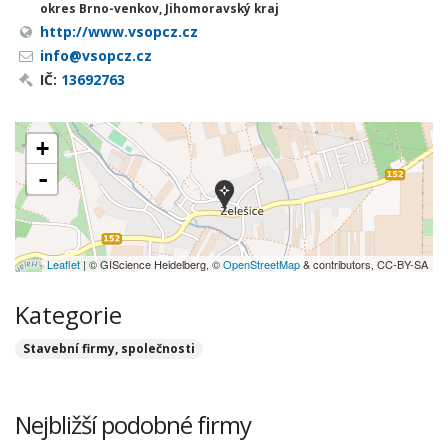
okres Brno-venkov, Jihomoravský kraj
http://www.vsopcz.cz
info@vsopcz.cz
IČ:
13692763
+
-
Leaflet
| © GIScience Heidelberg, ©
OpenStreetMap
& contributors, CC-BY-SA
Kategorie
Stavební firmy, společnosti
Nejbližší podobné firmy