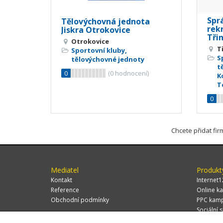
Spr
Tělovýchovná jednota
rek
Jiskra Otrokovice
Tři
Otrokovice
T
Sportovní kluby,
S
tělovýchovné jednoty
t
0
(
0
hodnocení)
K
T
0
Chcete přidat fi
Mediatel
Produkt
Kontakt
Internet1
Reference
Online ka
Obchodní podmínky
PPC kam
Sociální s