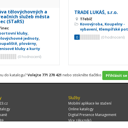
áva tělovýchovných a
TRADE LUKÁŠ, s.r.o.
reačních služeb města
Třebíč
nec (STaRS)
Kovovýroba
,
Koupelny -
řinec
vybavení
,
Klempířské po
portovní kluby,
0
(
0
hodnocení)
ělovýchovné jednoty
,
oupaliště, plovárny
,
enisové kluby a kurty
(
0
hodnocení)
rmu do katalogu?
Volejte 771 270 421
nebo stiskněte tlačítko
Přihlásit se
y
Služby
23.cz
Mobilní aplikace ke stažení
talogy
Online katalogy
paně
Digital Presence Management
ítě
Více zákazníků