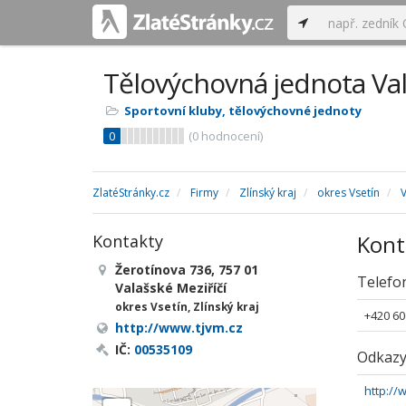
Tělovýchovná jednota Vala
Sportovní kluby, tělovýchovné jednoty
0
(
0
hodnocení)
ZlatéStránky.cz
Firmy
Zlínský kraj
okres Vsetín
V
Kont
Kontakty
Žerotínova 736, 757 01
Telefo
Valašské Meziříčí
okres Vsetín, Zlínský kraj
+420 60
http://www.tjvm.cz
IČ:
00535109
Odkaz
http://