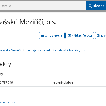
Hledat
šské Meziříčí, o.s.
Ohodnotit
Přidat fotku
Nav
alašské Meziříčí
Tělovýchovná jednota Valašské Meziříčí, o.s.
akty
ny
6 787 749
hlavní telefon
y
www.tjvm.cz