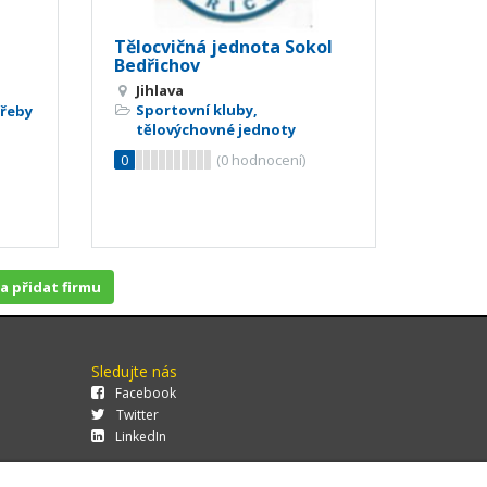
Tělocvičná jednota Sokol
Bedřichov
Jihlava
Sportovní kluby,
třeby
tělovýchovné jednoty
0
(
0
hodnocení)
 a přidat firmu
Sledujte nás
Facebook
Twitter
LinkedIn