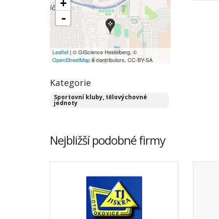
+
-
Leaflet
| © GIScience Heidelberg, ©
OpenStreetMap
& contributors, CC-BY-SA
Kategorie
Sportovní kluby, tělovýchovné
jednoty
Nejbližší podobné firmy