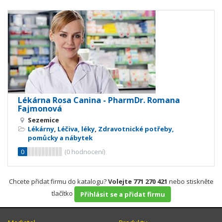
Lékárna Rosa Canina - PharmDr. Romana
Fajmonová
Sezemice
Lékárny
,
Léčiva, léky
,
Zdravotnické potřeby,
pomůcky a nábytek
0
(
0
hodnocení)
Chcete přidat firmu do katalogu?
Volejte 771 270 421
nebo stiskněte
tlačítko
Přihlásit se a přidat firmu