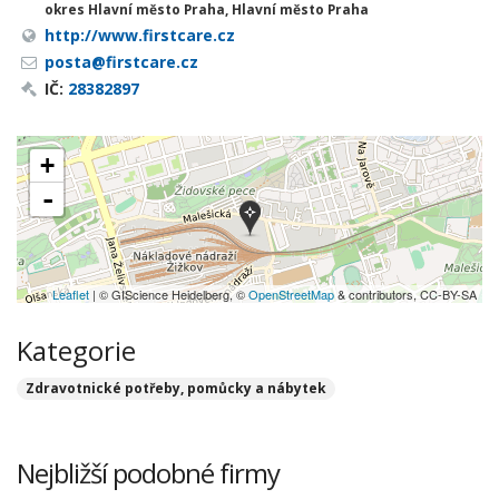
okres Hlavní město Praha, Hlavní město Praha
http://www.firstcare.cz
posta@firstcare.cz
IČ:
28382897
+
-
Leaflet
| © GIScience Heidelberg, ©
OpenStreetMap
& contributors, CC-BY-SA
Kategorie
Zdravotnické potřeby, pomůcky a nábytek
Nejbližší podobné firmy