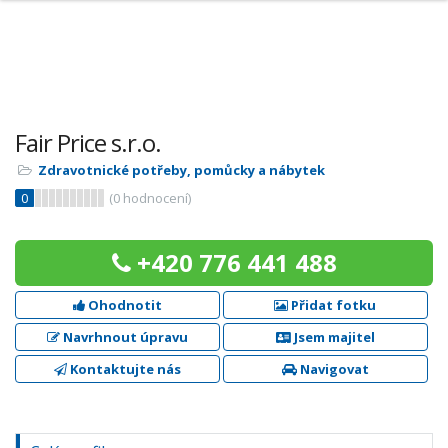
Fair Price s.r.o.
Zdravotnické potřeby, pomůcky a nábytek
0
(
0
hodnocení)
+420 776 441 488
Ohodnotit
Přidat fotku
Navrhnout úpravu
Jsem majitel
Kontaktujte nás
Navigovat