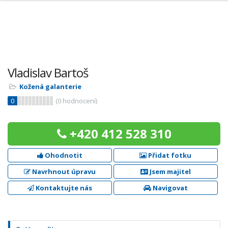
Vladislav Bartoš
Kožená galanterie
0
(
0
hodnocení)
+420 412 528 310
Ohodnotit
Přidat fotku
Navrhnout úpravu
Jsem majitel
Kontaktujte nás
Navigovat