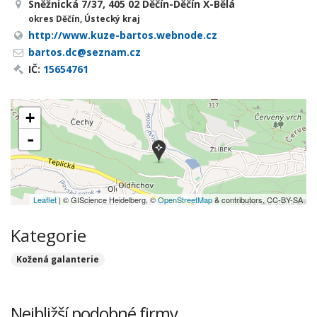
Sněžnická 7/37, 405 02 Děčín-Děčín X-Bělá
okres Děčín, Ústecký kraj
http://www.kuze-bartos.webnode.cz
bartos.dc@seznam.cz
IČ:
15654761
+
-
Leaflet
| © GIScience Heidelberg, ©
OpenStreetMap
& contributors, CC-BY-SA
Kategorie
Kožená galanterie
Nejbližší podobné firmy