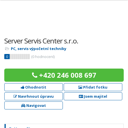
Server Servis Center s.r.o.
PC, servis výpočetní techniky
0
(
0
hodnocení)
+420 246 008 697
Ohodnotit
Přidat fotku
Navrhnout úpravu
Jsem majitel
Navigovat