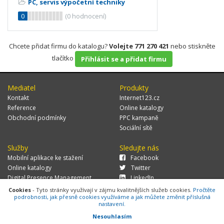
PC, servis výpočetní techniky
0
(
0
hodnocení)
Chcete přidat firmu do katalogu?
Volejte 771 270 421
nebo stiskněte
tlačítko
Přihlásit se a přidat firmu
Mediatel
Produkty
Kontakt
Internet123.cz
Reference
Online katalogy
Obchodní podmínky
PPC kampaně
Sociální sítě
Služby
Sledujte nás
Mobilní aplikace ke stažení
Facebook
Online katalogy
Twitter
Digital Presence Management
LinkedIn
Více zákazníků
Cookies
- Tyto stránky využívají v zájmu kvalitnějších služeb cookies.
Pročtěte
podrobnosti, jak přesně cookies využíváme a jak můžete změnit příslušná
nastavení.
Nesouhlasím
© 2026 MEDIATEL CZ, s.r.o.,
Za Potokem 46/4, 106 00 Praha 10, tel.: