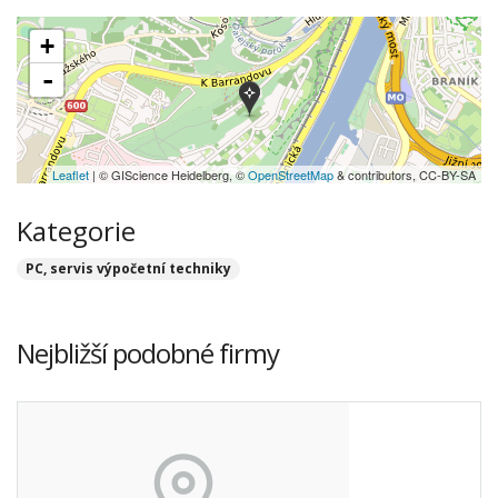
+
-
Leaflet
| © GIScience Heidelberg, ©
OpenStreetMap
& contributors, CC-BY-SA
Kategorie
PC, servis výpočetní techniky
Nejbližší podobné firmy