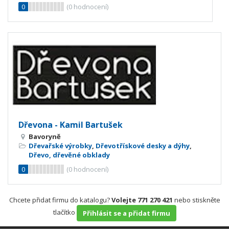
0
(
0
hodnocení)
Dřevona - Kamil Bartušek
Bavoryně
Dřevařské výrobky
,
Dřevotřískové desky a dýhy
,
Dřevo, dřevěné obklady
0
(
0
hodnocení)
Chcete přidat firmu do katalogu?
Volejte 771 270 421
nebo stiskněte
tlačítko
Přihlásit se a přidat firmu