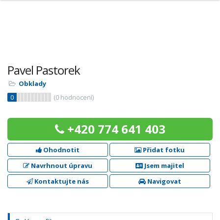
Pavel Pastorek
Obklady
0
(
0
hodnocení)
+420 774 641 403
Ohodnotit
Přidat fotku
Navrhnout úpravu
Jsem majitel
Kontaktujte nás
Navigovat