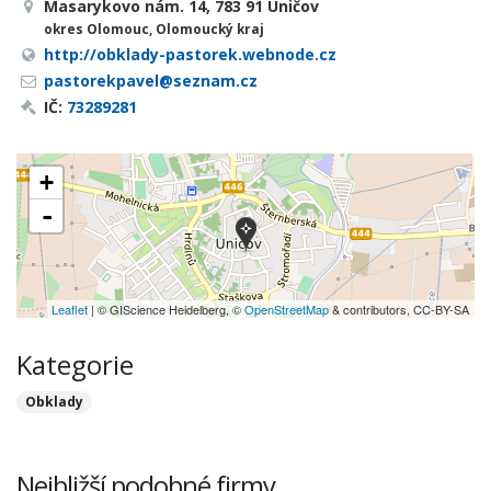
Masarykovo nám. 14, 783 91 Uničov
okres Olomouc, Olomoucký kraj
http://obklady-pastorek.webnode.cz
pastorekpavel@seznam.cz
IČ:
73289281
+
-
Leaflet
| © GIScience Heidelberg, ©
OpenStreetMap
& contributors, CC-BY-SA
Kategorie
Obklady
Nejbližší podobné firmy