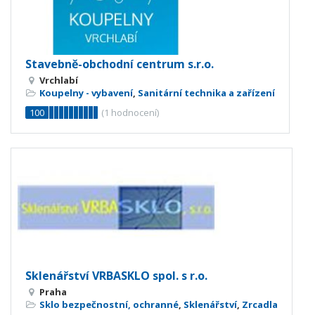
Stavebně-obchodní centrum s.r.o.
Vrchlabí
Koupelny - vybavení
,
Sanitární technika a zařízení
100
(
1
hodnocení)
Sklenářství VRBASKLO spol. s r.o.
Praha
Sklo bezpečnostní, ochranné
,
Sklenářství
,
Zrcadla