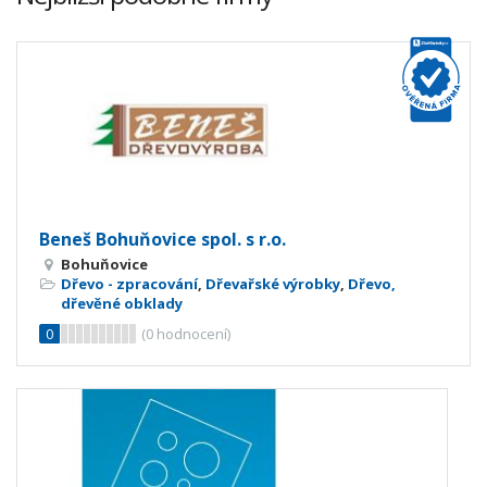
Beneš Bohuňovice spol. s r.o.
Bohuňovice
Dřevo - zpracování
,
Dřevařské výrobky
,
Dřevo,
dřevěné obklady
0
(
0
hodnocení)