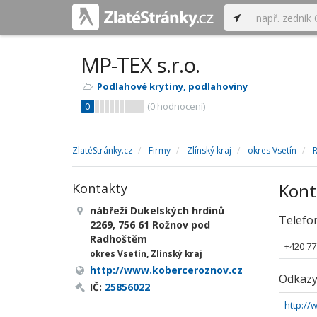
MP-TEX s.r.o.
Podlahové krytiny, podlahoviny
0
(
0
hodnocení)
ZlatéStránky.cz
Firmy
Zlínský kraj
okres Vsetín
Kont
Kontakty
nábřeží Dukelských hrdinů
Telefo
2269, 756 61 Rožnov pod
Radhoštěm
+420 77
okres Vsetín, Zlínský kraj
http://www.koberceroznov.cz
Odkaz
IČ:
25856022
http:/