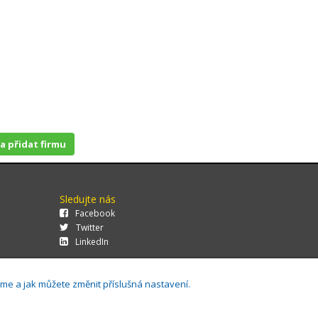
 a přidat firmu
Sledujte nás
Facebook
Twitter
LinkedIn
áme a jak můžete změnit příslušná nastavení.
29.0.143,
Cookies