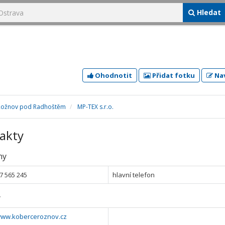
Hledat
Ohodnotit
Přidat fotku
Nav
Rožnov pod Radhoštěm
MP-TEX s.r.o.
akty
ny
7 565 245
hlavní telefon
y
/www.koberceroznov.cz