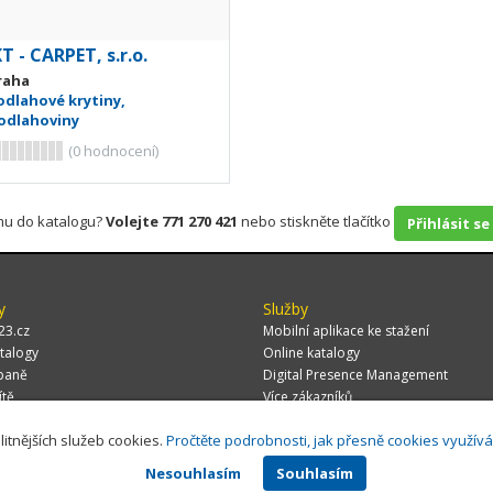
T - CARPET, s.r.o.
raha
odlahové krytiny,
odlahoviny
(
0
hodnocení)
rmu do katalogu?
Volejte 771 270 421
nebo stiskněte tlačítko
Přihlásit se
y
Služby
23.cz
Mobilní aplikace ke stažení
talogy
Online katalogy
paně
Digital Presence Management
ítě
Více zákazníků
litnějších služeb cookies.
Pročtěte podrobnosti, jak přesně cookies využív
Nesouhlasím
Souhlasím
 CZ, s.r.o.,
Za Potokem 46/4, 106 00 Praha 10, tel.: +420 771 270 421, verze 1.