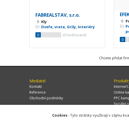
EFEK
FABREALSTAV, s.r.o.
P
Kly
P
Dveře, vrata
,
Grily
,
Interiéry
p
0
(
0
hodnocení)
0
Chcete přidat fi
Mediatel
Produkt
Kontakt
Internet1
Reference
Online ka
Obchodní podmínky
PPC kam
Sociální s
Cookies
- Tyto stránky využívají v zájmu kva
© 2026 MEDIATEL