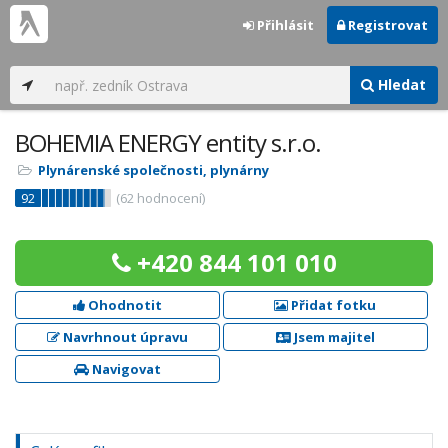
Přihlásit
Registrovat
Hledat
BOHEMIA ENERGY entity s.r.o.
Plynárenské společnosti, plynárny
92
(
62
hodnocení)
+420 844 101 010
Ohodnotit
Přidat fotku
Navrhnout úpravu
Jsem majitel
Navigovat