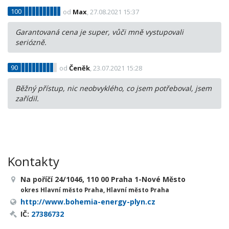
100
od
Max
, 27.08.2021 15:37
Garantovaná cena je super, vůči mně vystupovali
seriózně.
90
od
Čeněk
, 23.07.2021 15:28
Běžný přístup, nic neobvyklého, co jsem potřeboval, jsem
zařídil.
Kontakty
Na poříčí 24/1046, 110 00 Praha 1-Nové Město
okres Hlavní město Praha, Hlavní město Praha
http://www.bohemia-energy-plyn.cz
IČ:
27386732