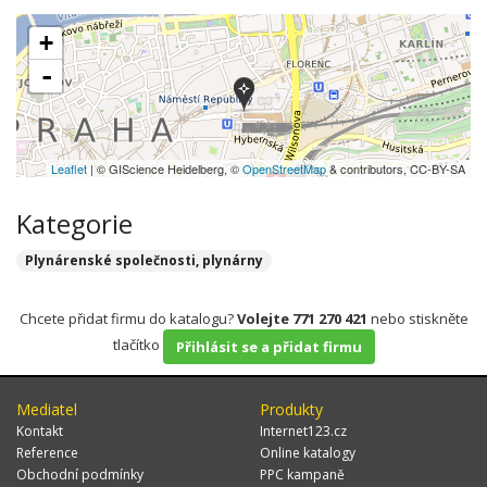
+
-
Leaflet
| © GIScience Heidelberg, ©
OpenStreetMap
& contributors, CC-BY-SA
Kategorie
Plynárenské společnosti, plynárny
Chcete přidat firmu do katalogu?
Volejte 771 270 421
nebo stiskněte
tlačítko
Přihlásit se a přidat firmu
Mediatel
Produkty
Kontakt
Internet123.cz
Reference
Online katalogy
Obchodní podmínky
PPC kampaně