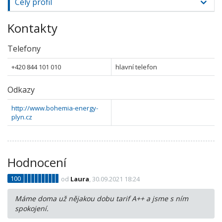
Celý profil
Kontakty
Telefony
+420 844 101 010
hlavní telefon
Odkazy
http://www.bohemia-energy-
plyn.cz
Hodnocení
100
od
Laura
, 30.09.2021 18:24
Máme doma už nějakou dobu tarif A++ a jsme s ním
spokojení.