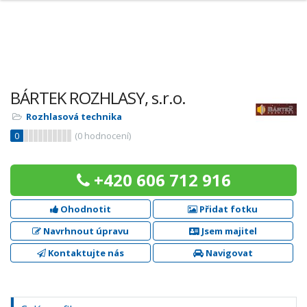
BÁRTEK ROZHLASY, s.r.o.
Rozhlasová technika
0
(
0
hodnocení)
+420 606 712 916
Ohodnotit
Přidat fotku
Navrhnout úpravu
Jsem majitel
Kontaktujte nás
Navigovat