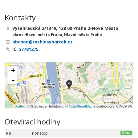
Kontakty
Vyšehradská 2/1349, 128 00 Praha 2-Nové Město
okres Hlavní město Praha, Hlavní město Praha
obchod@rozhlasybartek.cz
IČ:
27781275
+
-
Leaflet
| © GIScience Heidelberg, ©
OpenStreetMap
& contributors, CC-BY-SA
Otevírací hodiny
Po
nonstop
Dnes