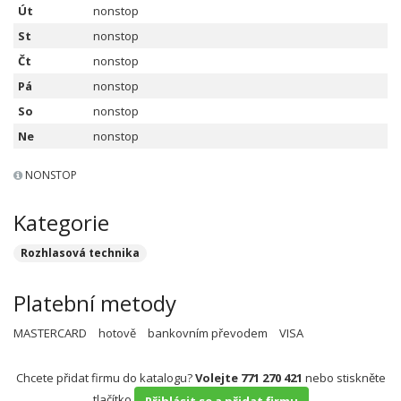
Út
nonstop
St
nonstop
Čt
nonstop
Pá
nonstop
So
nonstop
Ne
nonstop
NONSTOP
Kategorie
Rozhlasová technika
Platební metody
MASTERCARD
hotově
bankovním převodem
VISA
Chcete přidat firmu do katalogu?
Volejte 771 270 421
nebo stiskněte
tlačítko