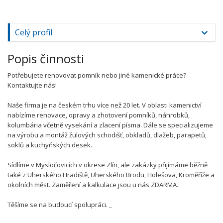
Celý profil
Popis činnosti
Potřebujete renovovat pomník nebo jiné kamenické práce?
Kontaktujte nás!
Naše firma je na českém trhu více než 20 let. V oblasti kamenictví
nabízíme renovace, opravy a zhotovení pomníků, náhrobků,
kolumbária včetně vysekání a zlacení písma. Dále se specializujeme
na výrobu a montáž žulových schodišť, obkladů, dlažeb, parapetů,
soklů a kuchyňských desek.
Sídlíme v Mysločovicích v okrese Zlín, ale zakázky přijímáme běžně
také z Uherského Hradiště, Uherského Brodu, Holešova, Kroměříže a
okolních měst. Zaměření a kalkulace jsou u nás ZDARMA.
Těšíme se na budoucí spolupráci. _