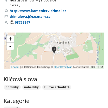
Hostišová 150, Mysločovice
okres ,
http://www.kamenictvidrimal.cz
drimalova.j@seznam.cz
IČ:
68758847
+
-
Leaflet
| © GIScience Heidelberg, ©
OpenStreetMap
& contributors, CC-BY-SA
Klíčová slova
pomníky
náhrobky
žulové schodiště
Kategorie