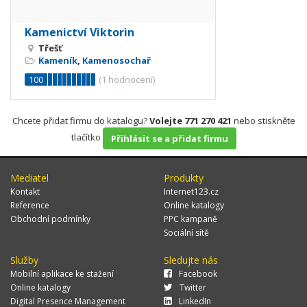
Kamenictví Viktorin
Třešť
Kameník
,
Kamenosochař
100
(
1
hodnocení)
Chcete přidat firmu do katalogu?
Volejte 771 270 421
nebo stiskněte
tlačítko
Přihlásit se a přidat firmu
Mediatel
Produkty
Kontakt
Internet123.cz
Reference
Online katalogy
Obchodní podmínky
PPC kampaně
Sociální sítě
Služby
Sledujte nás
Mobilní aplikace ke stažení
Facebook
Online katalogy
Twitter
Digital Presence Management
LinkedIn