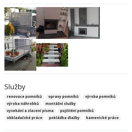
Služby
renovace pomníků
opravy pomníků
výroba pomníků
výroba náhrobků
montážní služby
vysekání a zlacení písma
pojištění pomníků
obkladačské práce
pokládka dlažby
kamenické práce