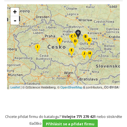
+
-
Leaflet
| © GIScience Heidelberg, ©
OpenStreetMap
& contributors, CC-BY-SA
Chcete přidat firmu do katalogu?
Volejte 771 270 421
nebo stiskněte
tlačítko
Přihlásit se a přidat firmu