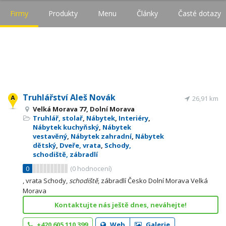
Firmy
Produkty
Menu
Články
Časté dotazy
Truhlářství Aleš Novák
26,91 km
Velká Morava 77, Dolní Morava
Truhlář, stolař
,
Nábytek
,
Interiéry
,
Nábytek kuchyňský
,
Nábytek
vestavěný
,
Nábytek zahradní
,
Nábytek
dětský
,
Dveře, vrata
,
Schody,
schodiště, zábradlí
0
(
0
hodnocení)
, vrata Schody,
schodiště
, zábradlí Česko Dolní Morava Velká
Morava
Kontaktujte nás ještě dnes, neváhejte!
+420 605 110 399
Web
Galerie