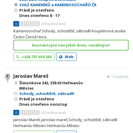
SVAZ KAMENÍKŮ a KAMENOSOCHAŘŮ ČR
Právě je otevřeno
Dnes otevřeno
8 - 17
0
(
0
hodnocení)
Kamenosochař Schody,
schodiště
, zábradlí Koupelnová studia
Česko Černá Hora
Kontaktujte nás ještě dnes, neváhejte!
+420 731 616 263
Web
Jaroslav Mareš
110,60 km
Šimonkova 342, 538 03 Heřmanův
Městec
Schody, schodiště, zábradlí
Právě je otevřeno
Dnes otevřeno nonstop
0
(
0
hodnocení)
Jaroslav Mareš jaroslav mareš Schody,
schodiště
, zábradlí
Heřmanův Městec Heřmanův Městec