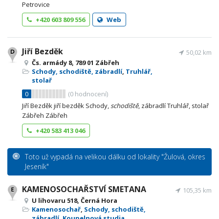
Petrovice
+420 603 809 556
Web
Jiří Bezděk
50,02 km
Čs. armády 8, 789 01 Zábřeh
Schody, schodiště, zábradlí
,
Truhlář,
stolař
0
(
0
hodnocení)
Jiří Bezděk jiří bezděk Schody,
schodiště
, zábradlí Truhlář, stolař
Zábřeh Zábřeh
+420 583 413 046
Toto už vypadá na velikou dálku od lokality "Žulová, okres
Jeseník"
KAMENOSOCHAŘSTVÍ SMETANA
105,35 km
U lihovaru 518, Černá Hora
Kamenosochař
,
Schody, schodiště,
zábradlí
,
Koupelnová studia