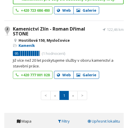
+420 723 686 480
Web
Galerie
Kamenictví Zlín - Roman Dřímal
122,46 km
STONE
Hostišová 150, Mysločovice
Kameník
95
(
1
hodnocení)
Již více než 20 let poskytujeme služby v oboru kamenictví a
stavební práce.
+420 777 001 028
Web
Galerie
<
«
1
»
>
Mapa
Filtry
Upřesnit lokalitu