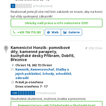
0
(
0
hodnocení)
Realizovali jsme již více než tisíc zakázek ve snaze, aby na konci
byl vždy spokojený zákazník!
Ukázky naší práce a info naleznete ZDE!
+420 736 718 281
Web
Galerie
Kamenictví Honzík- pomníkové
238,10 km
díly, kamenné parapety,
kuchyňské desky Příbram, Dobříš,
Březnice
Chrást 18, 262 72 Chrást
Kameník
,
Kamenosochař
,
Dlažby a
jejich pokládání
,
Schody, schodiště,
zábradlí
Právě je otevřeno
Dnes otevřeno
7 - 17
100
(
1
hodnocení)
Dlouholetá zkušenost, zručnost, kvalita a preciznost.
Kamenictví pro celý Středočeský a Jihočeský kraj!