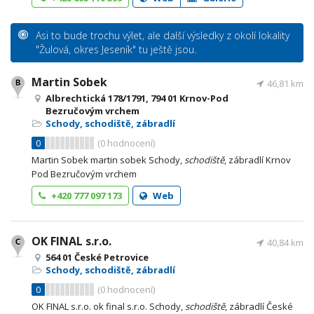
Asi to bude trochu výlet, ale další výsledky z okolí lokality
"Žulová, okres Jeseník" tu ještě jsou.
Martin Sobek
46,81 km
Albrechtická 178/1791, 794 01 Krnov-Pod
Bezručovým vrchem
Schody, schodiště, zábradlí
0
(
0
hodnocení)
Martin Sobek martin sobek Schody,
schodiště
, zábradlí Krnov
Pod Bezručovým vrchem
+420 777 097 173
Web
OK FINAL s.r.o.
40,84 km
564 01 České Petrovice
Schody, schodiště, zábradlí
0
(
0
hodnocení)
OK FINAL s.r.o. ok final s.r.o. Schody,
schodiště
, zábradlí České