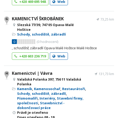
+420 469 695 948
Web
KAMENICTVÍ ŠKROBÁNEK
73,25 km
Slezská 77/39, 747 05 Opava-Malé
Hoštice
Schody, schodiště, zábradlí
0
(
0
hodnocení)
,
schodiště
, zábradlí Opava Malé Hoštice Malé Hoštice
+420 603 236 719
Web
Kamenictví | Vávra
131,73 km
Valašská Polanka 397, 756 11 Valašská
Polanka
Kameník
,
Kamenosochař
,
Restaurátoři
,
Schody, schodiště, zábradlí
,
Písmomalíři
,
Interiéry
,
Stavební firmy,
společnosti
,
Stavebnictví -
dokončovací práce
Právě je otevřeno
Dnes otevřeno
08 - 18