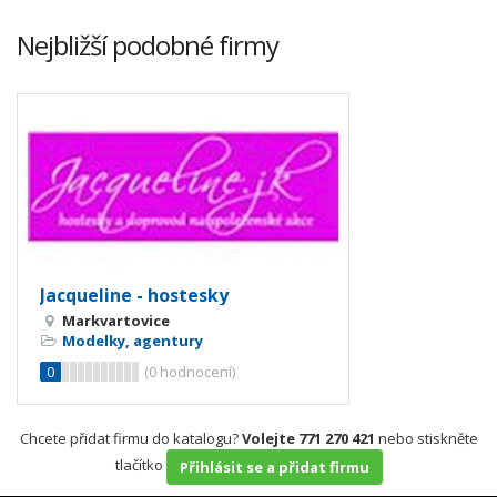
Nejbližší podobné firmy
Jacqueline - hostesky
Markvartovice
Modelky, agentury
0
(
0
hodnocení)
Chcete přidat firmu do katalogu?
Volejte 771 270 421
nebo stiskněte
tlačítko
Přihlásit se a přidat firmu