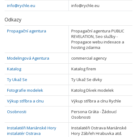
info@rychle.eu
info@rychle.eu
Odkazy
Propagační agentura
Propagační agentura PUBLIC
REVELATION, Seo služby -
Propagace webu indexace a
hosting zdarma
Modelingová Agentura
commercial agency
Katalog
Katalog firem
Ty Ukaž Se
Ty Ukaž Se dívky
Fotografie modelek
Katolog Dívek modelek
Výkup stříbra a cínu
Výkup stříbra a cínu Rychle
Osobnosti
Persona Gráta - Žádoucí
Osobnosti
Instalatéři Mariánské Hory
Instalatéři Ostrava Mariánské
instalatér Ostrava
Hory Zábřeh Hrabuvka atd.