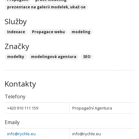
prezentace na galerii modelek, ukaž-se
Služby
Indexace
Propagace webu
modeling
Značky
modelky
modelingová agentura
SEO
Kontakty
Telefony
+420 910 111 159
Propagační Agentura
Emaily
info@rychle.eu
info@rychle.eu