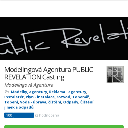
Modelingová Agentura PUBLIC
REVELATION Casting
Modelingová Agentura
Modelky, agentury
,
Reklama - agentury
,
Instalatér
,
Plyn - instalace, rozvod
,
Topenář
,
Topení
,
Voda - úprava, čištění
,
Odpady
,
Čištění
jímek a odpadů
100
(
2
hodnocení)