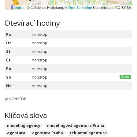
Leaflet
| © GIScience Heidelberg, ©
OpenStreetMap
& contributors, CC-BY-SA
Otevírací hodiny
Po
nonstop
Út
nonstop
St
nonstop
Čt
nonstop
Pá
nonstop
So
nonstop
Dnes
Ne
nonstop
NONSTOP
Klíčová slova
modeling agency
modelingová agentura Praha
agentura
agentura Praha
reklamní agentura