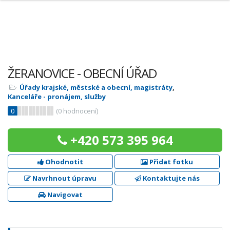
ŽERANOVICE - OBECNÍ ÚŘAD
Úřady krajské, městské a obecní, magistráty
,
Kanceláře - pronájem, služby
0
(
0
hodnocení)
+420 573 395 964
Ohodnotit
Přidat fotku
Navrhnout úpravu
Kontaktujte nás
Navigovat