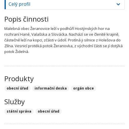
Celý profil
Popis činnosti
Malebná obec Žeranovice leží v podhůří Hostýnských hor na
rozhraní Hané, Valašska a Slovácka. Nachází se ve členité krajině,
částečně leží na kopci, zčásti v údolí. Protíná ji silnice z Holešova do
Zlína. Vesnicí protéká potok Žeranovka, z východní části se jí dotýká
potok Židelná.
Produkty
obecní úřad
informační deska
orgán obce
Služby
státní správa
obecní úřad