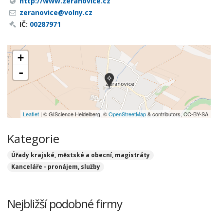
http://www.zeranovice.cz
zeranovice@volny.cz
IČ:
00287971
+
-
Leaflet
| © GIScience Heidelberg, ©
OpenStreetMap
& contributors, CC-BY-SA
Kategorie
Úřady krajské, městské a obecní, magistráty
Kanceláře - pronájem, služby
Nejbližší podobné firmy