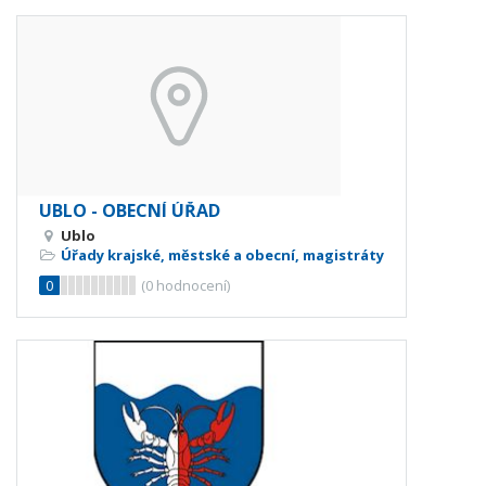
UBLO - OBECNÍ ÚŘAD
Ublo
Úřady krajské, městské a obecní, magistráty
0
(
0
hodnocení)