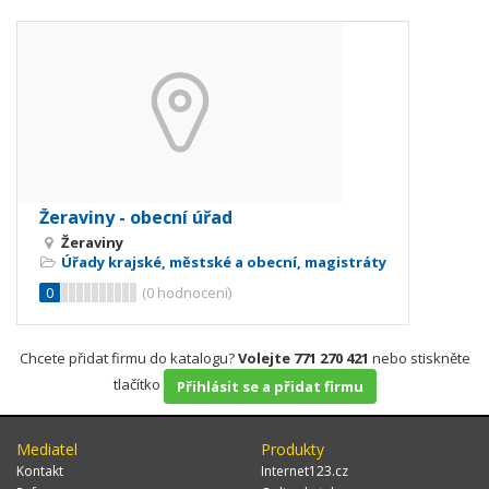
Žeraviny - obecní úřad
Žeraviny
Úřady krajské, městské a obecní, magistráty
0
(
0
hodnocení)
Chcete přidat firmu do katalogu?
Volejte 771 270 421
nebo stiskněte
tlačítko
Přihlásit se a přidat firmu
Mediatel
Produkty
Kontakt
Internet123.cz