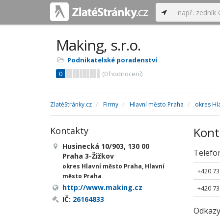
Making, s.r.o.
Podnikatelské poradenství
0
(
0
hodnocení)
ZlatéStránky.cz
Firmy
Hlavní město Praha
okres Hl
Kont
Kontakty
Husinecká 10/903, 130 00
Telefo
Praha 3-Žižkov
okres Hlavní město Praha, Hlavní
+420 73
město Praha
http://www.making.cz
+420 73
IČ:
26164833
Odkaz