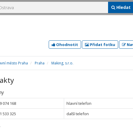
Hledat
Ohodnotit
Přidat fotku
Nav
avní město Praha
Praha
Making, s.r.o.
akty
ny
9 074 168
hlavní telefon
1 533 325
další telefon
y