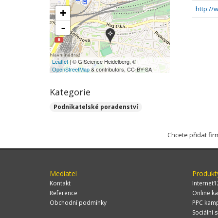
http://
+
-
Leaflet
| © GIScience Heidelberg, ©
OpenStreetMap
& contributors, CC-BY-SA
Kategorie
Podnikatelské poradenství
Chcete přidat fi
Mediatel
Produkt
Kontakt
Internet1
Reference
Online ka
Obchodní podmínky
PPC kam
Sociální s