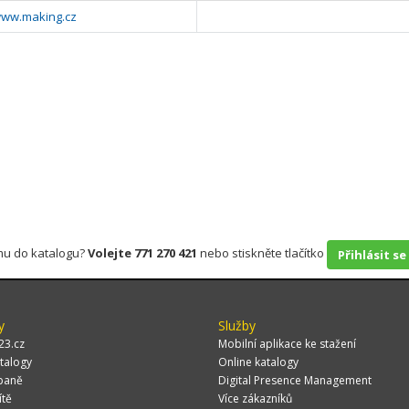
www.making.cz
rmu do katalogu?
Volejte 771 270 421
nebo stiskněte tlačítko
Přihlásit se
y
Služby
23.cz
Mobilní aplikace ke stažení
talogy
Online katalogy
paně
Digital Presence Management
ítě
Více zákazníků