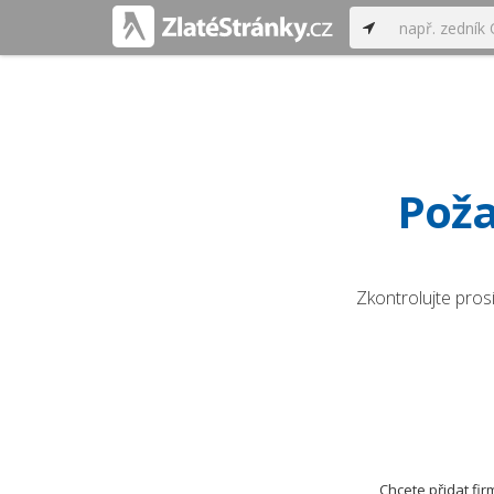
Poža
Zkontrolujte pros
Chcete přidat fi