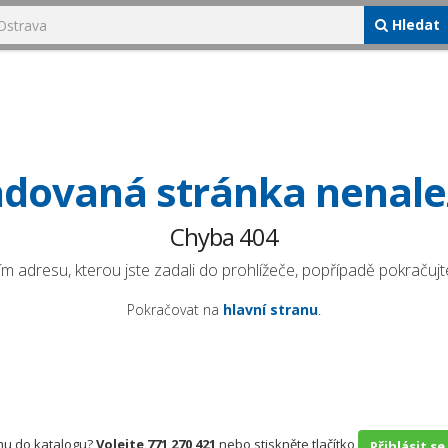
Hledat
dovaná stránka nenal
Chyba 404
ím adresu, kterou jste zadali do prohlížeče, popřípadě pokračujte
Pokračovat na
hlavní stranu
.
rmu do katalogu?
Volejte 771 270 421
nebo stiskněte tlačítko
Přihlásit se