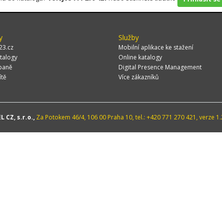
y
Služby
23.cz
Mobilní aplikace ke stažení
talogy
Online katalogy
paně
Digital Presence Management
ítě
Více zákazníků
 CZ, s.r.o.,
Za Potokem 46/4, 106 00 Praha 10, tel.: +420 771 270 421, verze 1.