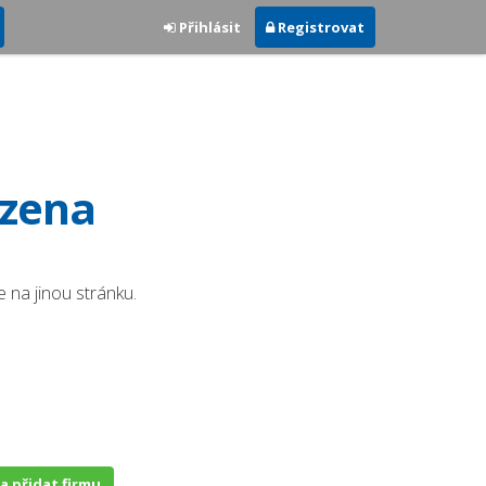
Přihlásit
Registrovat
ezena
 na jinou stránku.
 a přidat firmu