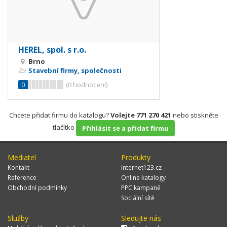
HEREL, spol. s r.o.
Brno
Stavební firmy, společnosti
0
(
0
hodnocení)
Chcete přidat firmu do katalogu?
Volejte 771 270 421
nebo stiskněte
tlačítko
Přihlásit se a přidat firmu
Mediatel
Produkty
Kontakt
Internet123.cz
Reference
Online katalogy
Obchodní podmínky
PPC kampaně
Sociální sítě
Služby
Sledujte nás