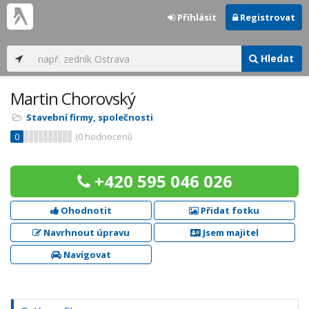
Přihlásit
Registrovat
Hledat
Martin Chorovský
Stavební firmy, společnosti
0
(
0
hodnocení)
+420 595 046 026
Ohodnotit
Přidat fotku
Navrhnout úpravu
Jsem majitel
Navigovat