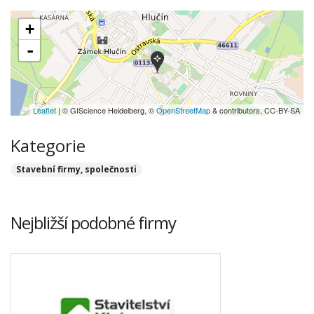
+
-
Leaflet
| © GIScience Heidelberg, ©
OpenStreetMap
& contributors, CC-BY-SA
Kategorie
Stavební firmy, společnosti
Nejbližší podobné firmy