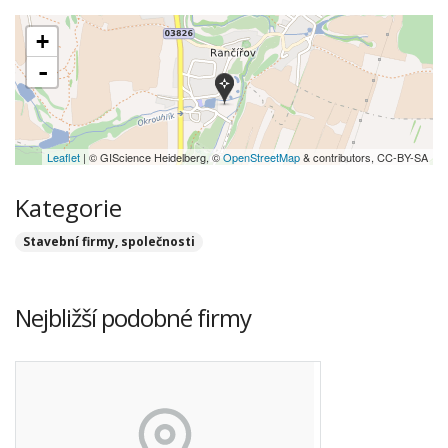
+
-
Leaflet
| © GIScience Heidelberg, ©
OpenStreetMap
& contributors, CC-BY-SA
Kategorie
Stavební firmy, společnosti
Nejbližší podobné firmy