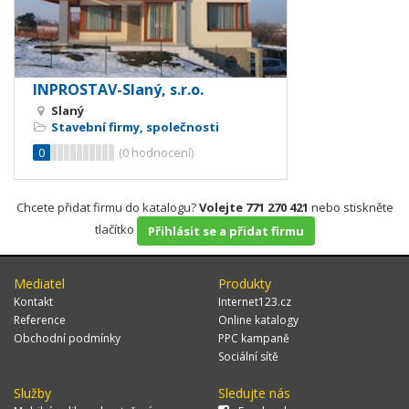
INPROSTAV-Slaný, s.r.o.
Slaný
Stavební firmy, společnosti
0
(
0
hodnocení)
Chcete přidat firmu do katalogu?
Volejte 771 270 421
nebo stiskněte
tlačítko
Přihlásit se a přidat firmu
Mediatel
Produkty
Kontakt
Internet123.cz
Reference
Online katalogy
Obchodní podmínky
PPC kampaně
Sociální sítě
Služby
Sledujte nás