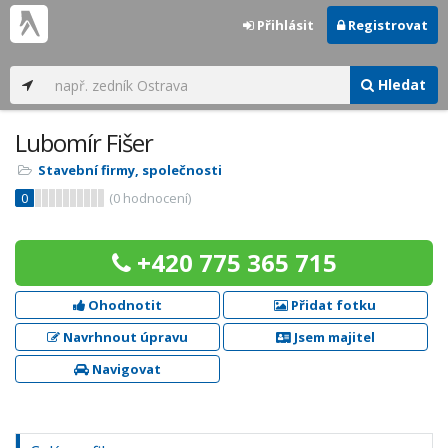
Přihlásit
Registrovat
Hledat
Lubomír Fišer
Stavební firmy, společnosti
0
(
0
hodnocení)
+420 775 365 715
Ohodnotit
Přidat fotku
Navrhnout úpravu
Jsem majitel
Navigovat