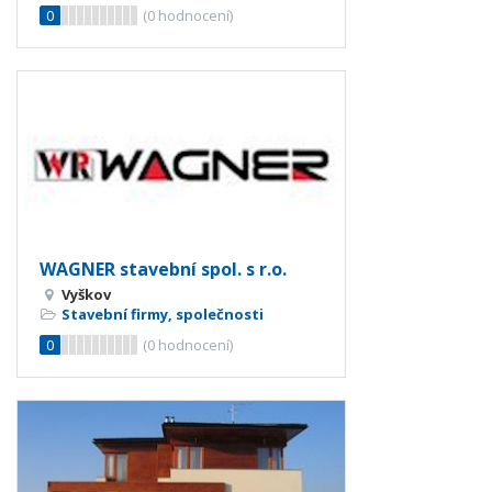
0
(
0
hodnocení)
WAGNER stavební spol. s r.o.
Vyškov
Stavební firmy, společnosti
0
(
0
hodnocení)