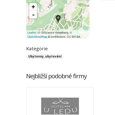
+
-
Leaflet
| © GIScience Heidelberg, ©
OpenStreetMap
& contributors, CC-BY-SA
Kategorie
Ubytovny, ubytování
Nejbližší podobné firmy