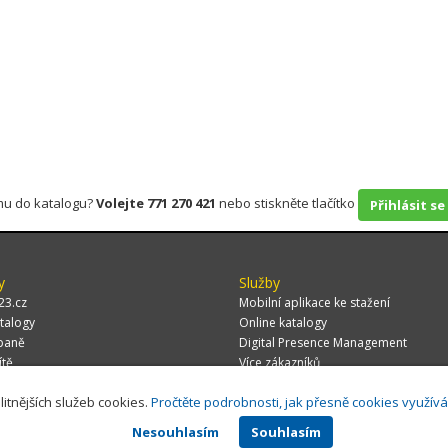
rmu do katalogu?
Volejte 771 270 421
nebo stiskněte tlačítko
Přihlásit se
y
Služby
23.cz
Mobilní aplikace ke stažení
talogy
Online katalogy
paně
Digital Presence Management
ítě
Více zákazníků
litnějších služeb cookies.
Pročtěte podrobnosti, jak přesně cookies využív
Nesouhlasím
Souhlasím
 CZ, s.r.o.,
Za Potokem 46/4, 106 00 Praha 10, tel.: +420 771 270 421, verze 1.