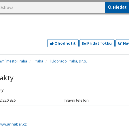
Hledat
Ohodnotit
Přidat fotku
Nav
avní město Praha
Praha
l.Eldorado Praha, s.r.o.
akty
ny
2 220 926
hlavní telefon
y
/www.annabar.cz