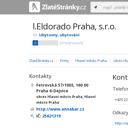
l.Eldorado Praha, s.r.o.
Ubytovny, ubytování
0
(
0
hodnocení)
ZlatéStránky.cz
Firmy
Hlavní město Praha
okres Hl
Kont
Kontakty
Fetrovská 57/1003, 160 00
Telefo
Praha 6-Dejvice
okres Hlavní město Praha, Hlavní
+420 22
město Praha
http://www.annabar.cz
Odkaz
IČ:
25621319
http:/