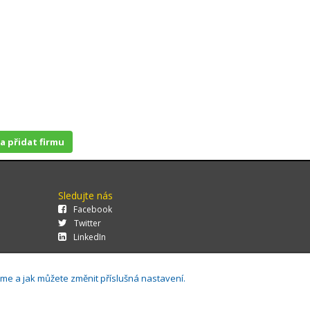
 a přidat firmu
Sledujte nás
Facebook
Twitter
LinkedIn
áme a jak můžete změnit příslušná nastavení.
29.0.143,
Cookies