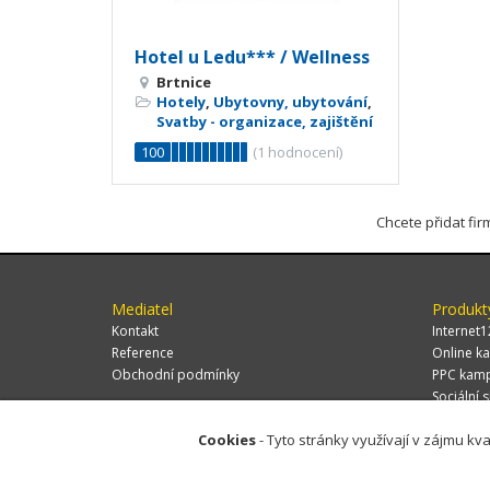
Hotel u Ledu*** / Wellness
Brtnice
Hotely
,
Ubytovny, ubytování
,
Svatby - organizace, zajištění
100
(
1
hodnocení)
Chcete přidat fi
Mediatel
Produkt
Kontakt
Internet1
Reference
Online ka
Obchodní podmínky
PPC kam
Sociální s
Cookies
- Tyto stránky využívají v zájmu kva
© 2026 MEDIATEL