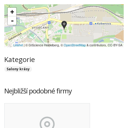
+
-
Leaflet
| © GIScience Heidelberg, ©
OpenStreetMap
& contributors, CC-BY-SA
Kategorie
Salony krásy
Nejbližší podobné firmy