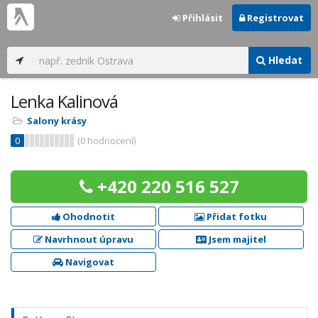
Přihlásit
Registrovat
Hledat
Lenka Kalinová
Salony krásy
0
(
0
hodnocení)
+420 220 516 527
Ohodnotit
Přidat fotku
Navrhnout úpravu
Jsem majitel
Navigovat