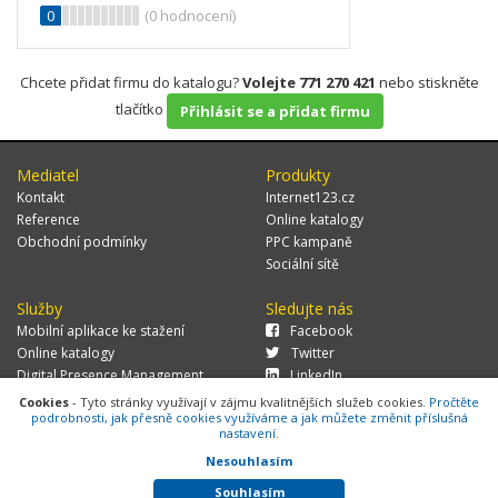
0
(
0
hodnocení)
Chcete přidat firmu do katalogu?
Volejte 771 270 421
nebo stiskněte
tlačítko
Přihlásit se a přidat firmu
Mediatel
Produkty
Kontakt
Internet123.cz
Reference
Online katalogy
Obchodní podmínky
PPC kampaně
Sociální sítě
Služby
Sledujte nás
Mobilní aplikace ke stažení
Facebook
Online katalogy
Twitter
Digital Presence Management
LinkedIn
Více zákazníků
Cookies
- Tyto stránky využívají v zájmu kvalitnějších služeb cookies.
Pročtěte
podrobnosti, jak přesně cookies využíváme a jak můžete změnit příslušná
nastavení.
Nesouhlasím
© 2026 MEDIATEL CZ, s.r.o.,
Za Potokem 46/4, 106 00 Praha 10, tel.:
+420 771 270 421, verze 1.29.0.143,
Cookies
Souhlasím