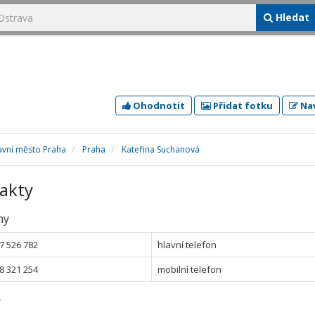
Hledat
Ohodnotit
Přidat fotku
Nav
avní město Praha
Praha
Kateřina Suchanová
akty
ny
7 526 782
hlavní telefon
8 321 254
mobilní telefon
y