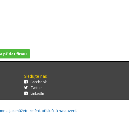
 a přidat firmu
Sledujte nás
Facebook
Twitter
LinkedIn
áme a jak můžete změnit příslušná nastavení.
29.0.143,
Cookies