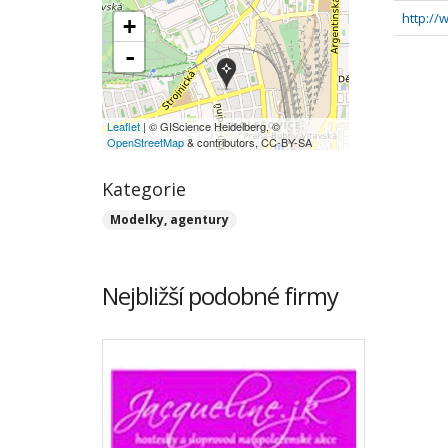
http://
+
-
Leaflet
| © GIScience Heidelberg, ©
OpenStreetMap
& contributors, CC-BY-SA
Kategorie
Modelky, agentury
Nejbližší podobné firmy