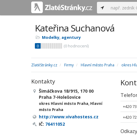
Kateřina Suchanová
Modelky, agentury
0
(
0
hodnocení)
ZlatéStránky.cz
Firmy
Hlavní město Praha
okres Hl
Kont
Kontakty
Šimáčkova 18/915, 170 00
Telefo
Praha 7-Holešovice
okres Hlavní město Praha, Hlavní
+420 73
město Praha
http://www.vivahostess.cz
+420 72
IČ:
76411052
Odkaz