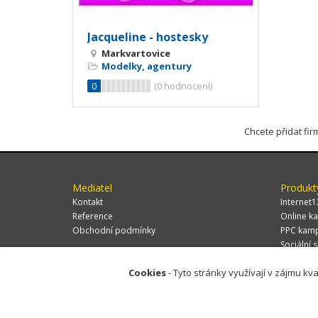
Jacqueline - hostesky
Markvartovice
Modelky, agentury
0
(
0
hodnocení)
Chcete přidat fi
Mediatel
Produkt
Kontakt
Internet1
Reference
Online ka
Obchodní podmínky
PPC kam
Sociální s
Cookies
- Tyto stránky využívají v zájmu kva
© 2026 MEDIATEL