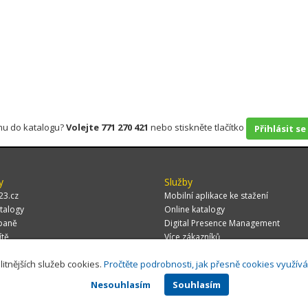
rmu do katalogu?
Volejte 771 270 421
nebo stiskněte tlačítko
Přihlásit se
y
Služby
23.cz
Mobilní aplikace ke stažení
talogy
Online katalogy
paně
Digital Presence Management
ítě
Více zákazníků
litnějších služeb cookies.
Pročtěte podrobnosti, jak přesně cookies využív
Nesouhlasím
Souhlasím
 CZ, s.r.o.,
Za Potokem 46/4, 106 00 Praha 10, tel.: +420 771 270 421, verze 1.