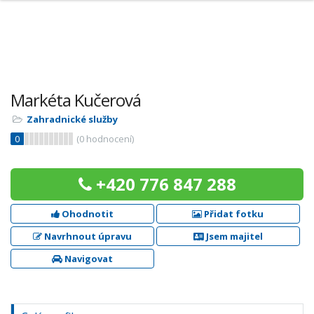
Markéta Kučerová
Zahradnické služby
0
(
0
hodnocení)
+420 776 847 288
Ohodnotit
Přidat fotku
Navrhnout úpravu
Jsem majitel
Navigovat