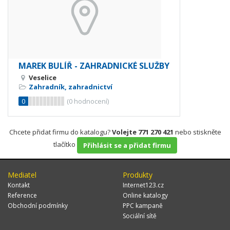
MAREK BULÍŘ - ZAHRADNICKÉ SLUŽBY
Veselice
Zahradník, zahradnictví
0
(
0
hodnocení)
Chcete přidat firmu do katalogu?
Volejte 771 270 421
nebo stiskněte
tlačítko
Přihlásit se a přidat firmu
Mediatel
Produkty
Kontakt
Internet123.cz
Reference
Online katalogy
Obchodní podmínky
PPC kampaně
Sociální sítě