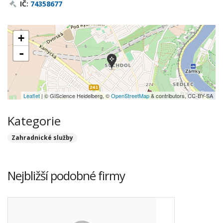
IČ:
74358677
+
-
Leaflet
| © GIScience Heidelberg, ©
OpenStreetMap
& contributors, CC-BY-SA
Kategorie
Zahradnické služby
Nejbližší podobné firmy