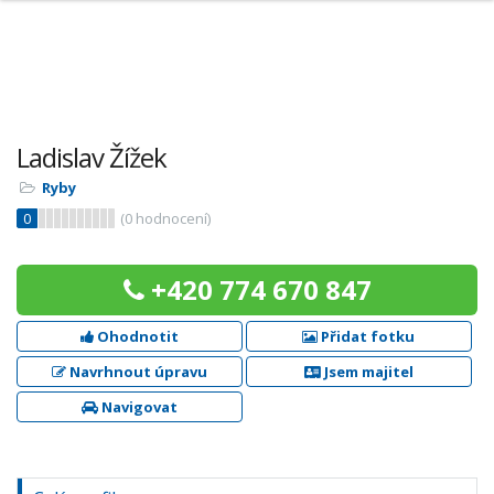
Ladislav Žížek
Ryby
0
(
0
hodnocení)
+420 774 670 847
Ohodnotit
Přidat fotku
Navrhnout úpravu
Jsem majitel
Navigovat