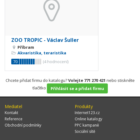
ZOO TROPIC - Václav Šuller
Příbram
Akvaristika, teraristika
70
(
4
hodnocení)
Chcete přidat firmu do katalogu?
Volejte 771 270 421
nebo stiskněte
tlačítko
Přihlásit se a přidat firmu
Mediatel
Produkty
Kontakt
Internet123.cz
Reference
Online katalogy
Obchodní podmínky
PPC kampaně
Sociální sítě