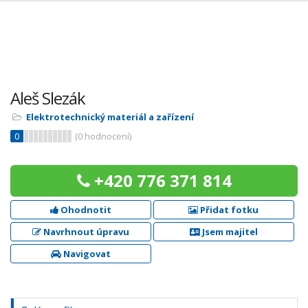
Aleš Slezák
Elektrotechnický materiál a zařízení
0
(
0
hodnocení)
+420 776 371 814
Ohodnotit
Přidat fotku
Navrhnout úpravu
Jsem majitel
Navigovat