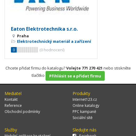
Eaton Elektrotechnika s.r.o.
Praha
Elektrotechnický materiál a zařízení
0
(
0
hodnocení)
Chcete přidat firmu do katalogu?
Volejte 771 270 421
nebo stiskněte
tlačítko
Přihlásit se a přidat firmu
Mediatel
Produkty
Kontakt
Internet123.cz
Reference
Online katalogy
Obchodní podmínky
PPC kampaně
Sociální sítě
Služby
Sledujte nás
Mobilní aplikace ke stažení
Facebook