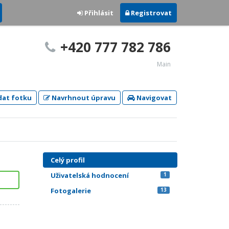
Přihlásit
Registrovat
+420 777 782 786
Main
dat fotku
Navrhnout úpravu
Navigovat
Celý profil
Uživatelská hodnocení
1
Fotogalerie
13