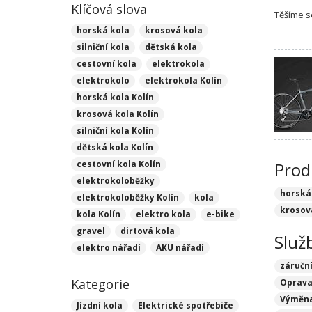
Klíčová slova
Těšíme s
horská kola
krosová kola
silniční kola
dětská kola
cestovní kola
elektrokola
elektrokolo
elektrokola Kolín
horská kola Kolín
krosová kola Kolín
silniční kola Kolín
dětská kola Kolín
cestovní kola Kolín
Prod
elektrokoloběžky
horská
elektrokoloběžky Kolín
kola
krosov
kola Kolín
elektro kola
e-bike
gravel
dirtová kola
Služ
elektro nářadí
AKU nářadí
záruční
Kategorie
Oprava 
Výměna
Jízdní kola
Elektrické spotřebiče