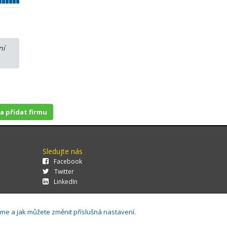
ní
 a přidat firmu
Sledujte nás
Facebook
Twitter
LinkedIn
áme a jak můžete změnit příslušná nastavení.