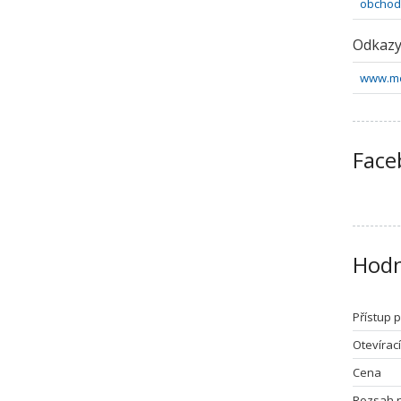
obchod
Odkaz
www.me
Face
Hodn
Přístup 
Otevírac
Cena
Rozsah 