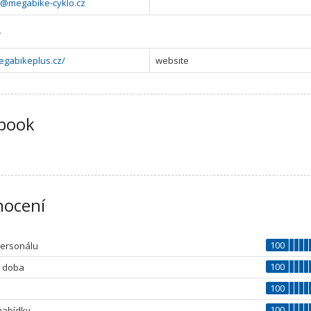
@megabike-cyklo.cz
y
gabikeplus.cz/
website
book
ocení
100
personálu
100
í doba
100
100
nabídky