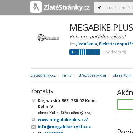
MEGABIKE PLUS s
Kola pro pořádnou jízdu!
Jízdní kola
,
Elektrické spotř
100
(
1
hodnocení)
ZlatéStránky.cz
Firmy
Středočeský kraj
okres Kolín
Akčn
Kontakty
Klejnarská 863, 280 02 Kolín-
Kolín IV
okres Kolín, Středočeský kraj
www.megabikeplus.cz/
info@megabike-cyklo.cz
Popi