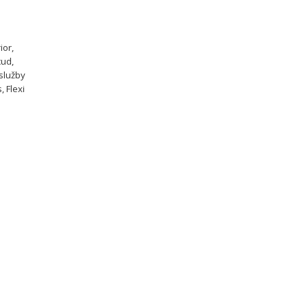
ior,
cud,
 služby
, Flexi