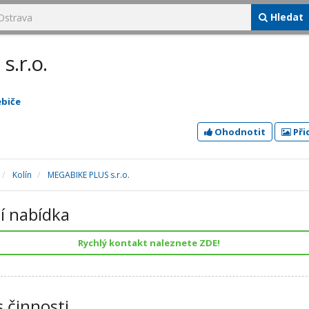
Hledat
.r.o.
ebiče
Ohodnotit
Při
Kolín
MEGABIKE PLUS s.r.o.
í nabídka
Rychlý kontakt naleznete ZDE!
s činnosti