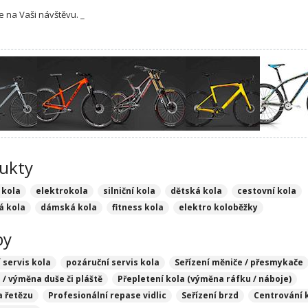
e na Vaši návštěvu. _
ukty
 kola
elektrokola
silniční kola
dětská kola
cestovní kola
á kola
dámská kola
fitness kola
elektro koloběžky
by
 servis kola
pozáruční servis kola
Seřízení měniče / přesmykače
/ výměna duše či pláště
Přepletení kola (výměna ráfku / náboje)
 řetězu
Profesionální repase vidlic
Seřízení brzd
Centrování 