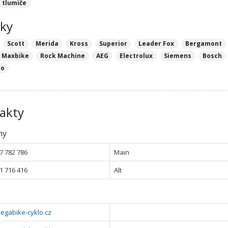
 tlumiče
ky
Scott
Merida
Kross
Superior
Leader Fox
Bergamont
Maxbike
Rock Machine
AEG
Electrolux
Siemens
Bosch
no
akty
ny
7 782 786
Main
1 716 416
Alt
egabike-cyklo.cz