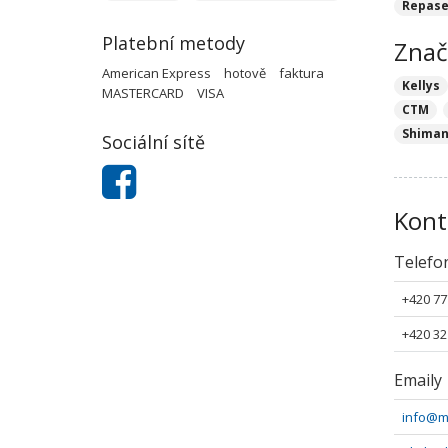
Repase
Platební metody
Znač
American Express
hotově
faktura
Kellys
MASTERCARD
VISA
CTM
Shima
Sociální sítě
Kont
Telefo
+420 77
+420 32
Emaily
info@m