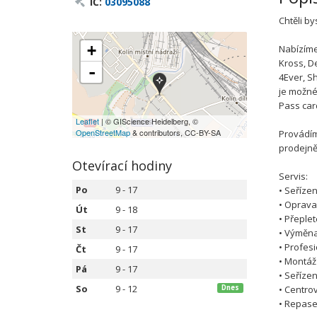
IČ:
03095088
Chtěli by
+
Nabízíme
Kross, D
-
4Ever, S
je možné 
Pass car
Leaflet
| © GIScience Heidelberg, ©
OpenStreetMap
& contributors, CC-BY-SA
Provádím
prodejně
Otevírací hodiny
Servis:
Po
9 - 17
• Seříze
• Oprava
Út
9 - 18
• Přeplet
St
9 - 17
• Výměna
• Profesi
Čt
9 - 17
• Montáž
Pá
9 - 17
• Seřízen
So
9 - 12
Dnes
• Centro
• Repase