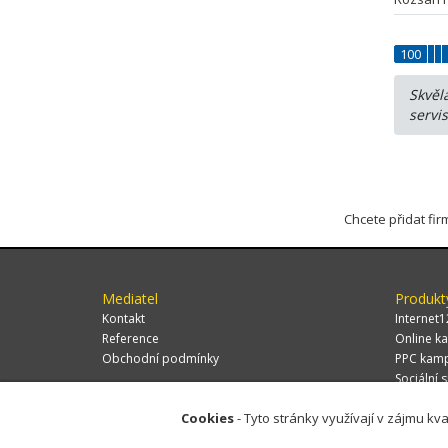
100
Skvěl
servi
Chcete přidat fi
Mediatel
Produkt
Kontakt
Internet1
Reference
Online ka
Obchodní podmínky
PPC kam
Sociální s
Cookies
- Tyto stránky využívají v zájmu kva