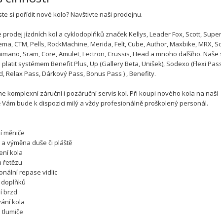
ste si pořídit nové kolo? Navštivte naši prodejnu.
 prodej jízdních kol a cyklodoplňků značek Kellys, Leader Fox, Scott, Super
ema, CTM, Pells, RockMachine, Merida, Felt, Cube, Author, Maxbike, MRX, S
himano, Sram, Core, Amulet, Lectron, Crussis, Head a mnoho dalšího. Naše
platit systémem Benefit Plus, Up (Gallery Beta, Unišek), Sodexo (Flexi Pass
d, Relax Pass, Dárkový Pass, Bonus Pass ) , Benefity.
e komplexní záruční i pozáruční servis kol. Při koupi nového kola na naší
 Vám bude k dispozici milý a vždy profesionálně proškolený personál.
ní měniče
 a výměna duše či pláště
ení kola
 řetězu
onální repase vidlic
 doplňků
í brzd
vání kola
 tlumiče