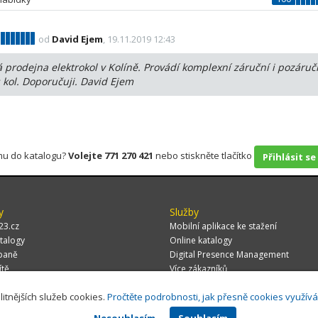
od
David Ejem
, 19.11.2019 12:43
á prodejna elektrokol v Kolíně. Provádí komplexní záruční i pozáruč
s kol. Doporučuji. David Ejem
rmu do katalogu?
Volejte 771 270 421
nebo stiskněte tlačítko
Přihlásit se
y
Služby
23.cz
Mobilní aplikace ke stažení
talogy
Online katalogy
paně
Digital Presence Management
ítě
Více zákazníků
litnějších služeb cookies.
Pročtěte podrobnosti, jak přesně cookies využív
Nesouhlasím
Souhlasím