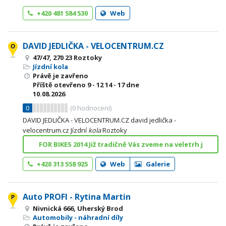
+420 481 584 530
Web
DAVID JEDLIČKA - VELOCENTRUM.CZ
47/47, 270 23 Roztoky
Jízdní kola
Právě je zavřeno
Příště otevřeno
9 - 12
14 - 17
dne
10.08.2026
0
(
0
hodnocení)
DAVID JEDLIČKA - VELOCENTRUM.CZ david jedlička -
velocentrum.cz Jízdní
kola
Roztoky
FOR BIKES 2014 Již tradičně Vás zveme na veletrh j
+420 313 558 925
Web
Galerie
Auto PROFI - Rytina Martin
Nivnická 666, Uherský Brod
Automobily - náhradní díly