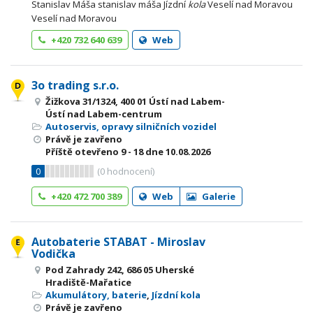
Stanislav Máša stanislav máša Jízdní
kola
Veselí nad Moravou
Veselí nad Moravou
+420 732 640 639
Web
3o trading s.r.o.
Žižkova 31/1324, 400 01 Ústí nad Labem-
Ústí nad Labem-centrum
Autoservis, opravy silničních vozidel
Právě je zavřeno
Příště otevřeno
9 - 18
dne 10.08.2026
0
(
0
hodnocení)
+420 472 700 389
Web
Galerie
Autobaterie STABAT - Miroslav
Vodička
Pod Zahrady 242, 686 05 Uherské
Hradiště-Mařatice
Akumulátory, baterie
,
Jízdní kola
Právě je zavřeno