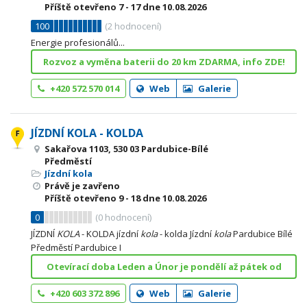
Příště otevřeno
7 - 17
dne 10.08.2026
100
(
2
hodnocení)
Energie profesionálů...
Rozvoz a vyměna baterii do 20 km ZDARMA, info ZDE!
+420 572 570 014
Web
Galerie
JÍZDNÍ KOLA - KOLDA
Sakařova 1103, 530 03 Pardubice-Bílé
Předměstí
Jízdní kola
Právě je zavřeno
Příště otevřeno
9 - 18
dne 10.08.2026
0
(
0
hodnocení)
JÍZDNÍ
KOLA
- KOLDA jízdní
kola
- kolda Jízdní
kola
Pardubice Bílé
Předměstí Pardubice I
Otevírací doba Leden a Únor je pondělí až pátek od
+420 603 372 896
Web
Galerie