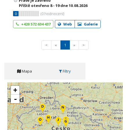
Právě je zavřeno
Příště otevřeno
8 - 19
dne 10.08.2026
0
(
0
hodnocení)
+420 572 634 437
Web
Galerie
<
«
1
»
>
Mapa
Filtry
+
-