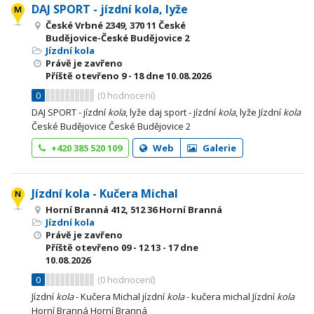
DAJ SPORT - jízdní kola, lyže
České Vrbné 2349, 370 11 České
Budějovice-České Budějovice 2
Jízdní kola
Právě je zavřeno
Příště otevřeno
9 - 18
dne 10.08.2026
0
(
0
hodnocení)
DAJ SPORT - jízdní
kola
, lyže daj sport - jízdní
kola
, lyže Jízdní
kola
České Budějovice České Budějovice 2
+420 385 520 109
Web
Galerie
Jízdní kola - Kučera Michal
Horní Branná 412, 512 36 Horní Branná
Jízdní kola
Právě je zavřeno
Příště otevřeno
09 - 12
13 - 17
dne
10.08.2026
0
(
0
hodnocení)
Jízdní
kola
- Kučera Michal jízdní
kola
- kučera michal Jízdní
kola
Horní Branná Horní Branná