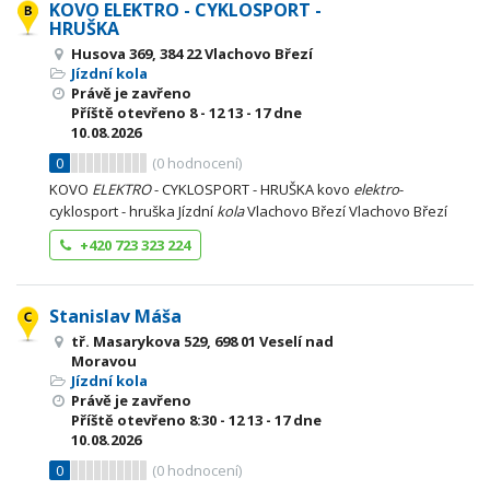
KOVO ELEKTRO - CYKLOSPORT -
HRUŠKA
Husova 369, 384 22 Vlachovo Březí
Jízdní kola
Právě je zavřeno
Příště otevřeno
8 - 12
13 - 17
dne
10.08.2026
0
(
0
hodnocení)
KOVO
ELEKTRO
- CYKLOSPORT - HRUŠKA kovo
elektro
-
cyklosport - hruška Jízdní
kola
Vlachovo Březí Vlachovo Březí
+420 723 323 224
Stanislav Máša
tř. Masarykova 529, 698 01 Veselí nad
Moravou
Jízdní kola
Právě je zavřeno
Příště otevřeno
8:30 - 12
13 - 17
dne
10.08.2026
0
(
0
hodnocení)