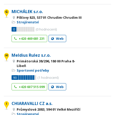
MICHÁLEK s.r.o.
Píšťovy 825, 537 01 Chrudim-Chrudim III
Strojírenství
0
(
0
hodnocení)
+420 469 681 231
Web
Meldius Rulez s.r.o.
Primátorská 38/296, 180 00 Praha 8-
Libeň
Sportovní potřeby
90
(
1
hodnocení)
+420 607 515 099
Web
CHIARAVALLI CZ a.s.
Průmyslová 2083, 594 01 Velké Meziříčí
Strojírenství