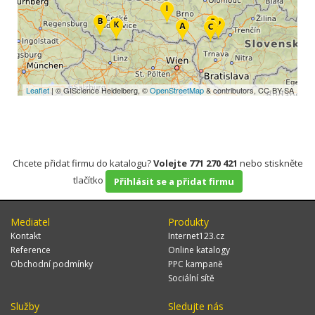
Leaflet
| © GIScience Heidelberg, ©
OpenStreetMap
& contributors, CC-BY-SA
Chcete přidat firmu do katalogu?
Volejte 771 270 421
nebo stiskněte
tlačítko
Přihlásit se a přidat firmu
Mediatel
Produkty
Kontakt
Internet123.cz
Reference
Online katalogy
Obchodní podmínky
PPC kampaně
Sociální sítě
Služby
Sledujte nás