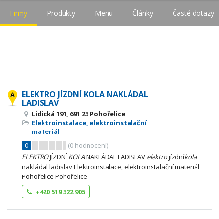
Firmy
Produkty
Menu
Články
Časté dotazy
ELEKTRO JÍZDNÍ KOLA NAKLÁDAL
LADISLAV
Lidická 191, 691 23 Pohořelice
Elektroinstalace, elektroinstalační
materiál
0
(
0
hodnocení)
ELEKTRO
JÍZDNÍ
KOLA
NAKLÁDAL LADISLAV
elektro
jízdní
kola
nakládal ladislav Elektroinstalace, elektroinstalační materiál
Pohořelice Pohořelice
+420 519 322 905