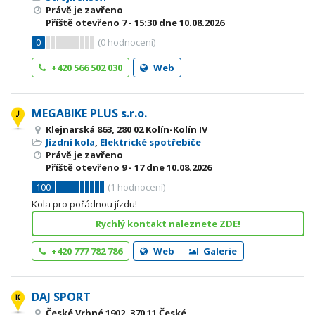
Právě je zavřeno
Příště otevřeno
7 - 15:30
dne 10.08.2026
0
(
0
hodnocení)
+420 566 502 030
Web
MEGABIKE PLUS s.r.o.
Klejnarská 863, 280 02 Kolín-Kolín IV
Jízdní kola
,
Elektrické spotřebiče
Právě je zavřeno
Příště otevřeno
9 - 17
dne 10.08.2026
100
(
1
hodnocení)
Kola pro pořádnou jízdu!
Rychlý kontakt naleznete ZDE!
+420 777 782 786
Web
Galerie
DAJ SPORT
České Vrbné 1902, 370 11 České