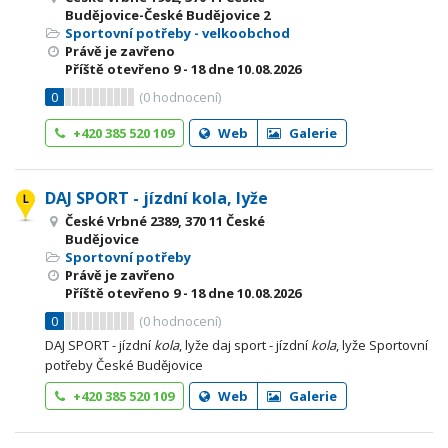
Budějovice-České Budějovice 2
Sportovní potřeby - velkoobchod
Právě je zavřeno
Příště otevřeno
9 - 18
dne 10.08.2026
0
(
0
hodnocení)
+420 385 520 109
Web
Galerie
DAJ SPORT - jízdní kola, lyže
České Vrbné 2389, 370 11 České
Budějovice
Sportovní potřeby
Právě je zavřeno
Příště otevřeno
9 - 18
dne 10.08.2026
0
(
0
hodnocení)
DAJ SPORT - jízdní
kola
, lyže daj sport - jízdní
kola
, lyže Sportovní
potřeby České Budějovice
+420 385 520 109
Web
Galerie