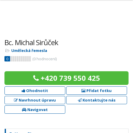
Bc. Michal Sirůček
Umělecká řemesla
0
(
0
hodnocení)
+420 739 550 425
Ohodnotit
Přidat fotku
Navrhnout úpravu
Kontaktujte nás
Navigovat