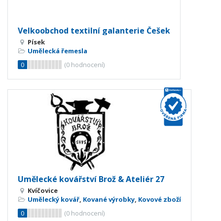
Velkoobchod textilní galanterie Češek
Písek
Umělecká řemesla
0
(
0
hodnocení)
Umělecké kovářství Brož & Ateliér 27
Kvíčovice
Umělecký kovář
,
Kované výrobky
,
Kovové zboží
0
(
0
hodnocení)