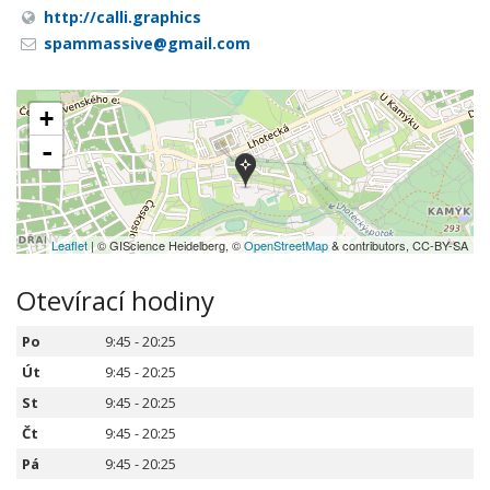
http://calli.graphics
spammassive@gmail.com
+
-
Leaflet
| © GIScience Heidelberg, ©
OpenStreetMap
& contributors, CC-BY-SA
Otevírací hodiny
Po
9:45 - 20:25
Út
9:45 - 20:25
St
9:45 - 20:25
Čt
9:45 - 20:25
Pá
9:45 - 20:25