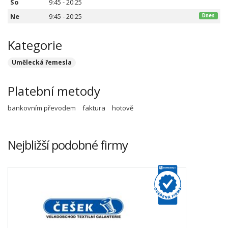
So
9:45 - 20:25
Ne
9:45 - 20:25
Dnes
Kategorie
Umělecká řemesla
Platební metody
bankovním převodem
faktura
hotově
Nejbližší podobné firmy