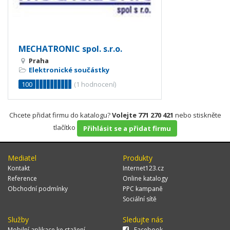
MECHATRONIC spol. s.r.o.
Praha
Elektronické součástky
100
(
1
hodnocení)
Chcete přidat firmu do katalogu?
Volejte 771 270 421
nebo stiskněte
tlačítko
Přihlásit se a přidat firmu
Mediatel
Produkty
Kontakt
Internet123.cz
Reference
Online katalogy
Obchodní podmínky
PPC kampaně
Sociální sítě
Služby
Sledujte nás
Mobilní aplikace ke stažení
Facebook