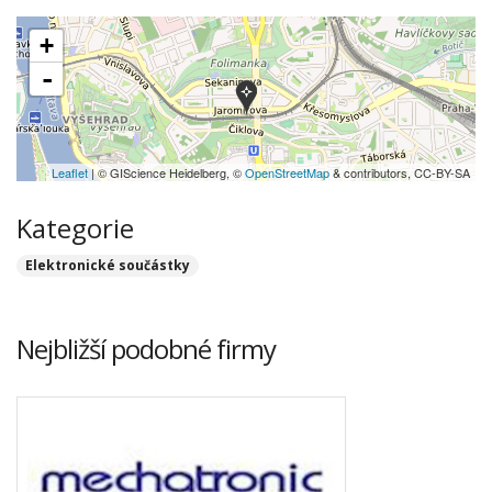
+
-
Leaflet
| © GIScience Heidelberg, ©
OpenStreetMap
& contributors, CC-BY-SA
Kategorie
Elektronické součástky
Nejbližší podobné firmy