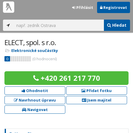
Přihlásit
Registrovat
Hledat
ELECT, spol. s r.o.
Elektronické součástky
0
(
0
hodnocení)
+420 261 217 770
Ohodnotit
Přidat fotku
Navrhnout úpravu
Jsem majitel
Navigovat