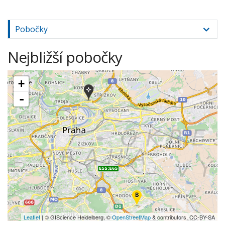
Pobočky
Nejbližší pobočky
+
-
Leaflet
| © GIScience Heidelberg, ©
OpenStreetMap
& contributors, CC-BY-SA