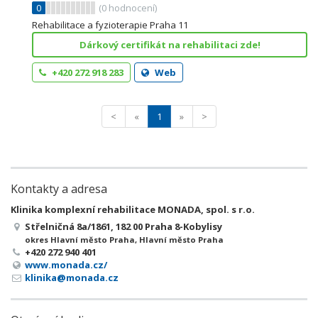
0
(
0
hodnocení)
Rehabilitace a fyzioterapie Praha 11
Dárkový certifikát na rehabilitaci zde!
+420 272 918 283
Web
<
«
1
»
>
Kontakty a adresa
Klinika komplexní rehabilitace MONADA, spol. s r.o.
Střelničná 8a/1861, 182 00 Praha 8-Kobylisy
okres Hlavní město Praha, Hlavní město Praha
+420 272 940 401
www.monada.cz/
klinika@monada.cz