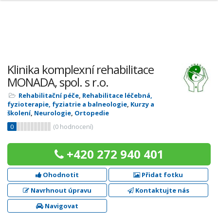
Klinika komplexní rehabilitace
MONADA, spol. s r.o.
Rehabilitační péče
,
Rehabilitace léčebná,
fyzioterapie, fyziatrie a balneologie
,
Kurzy a
školení
,
Neurologie
,
Ortopedie
0
(
0
hodnocení)
+420 272 940 401
Ohodnotit
Přidat fotku
Navrhnout úpravu
Kontaktujte nás
Navigovat