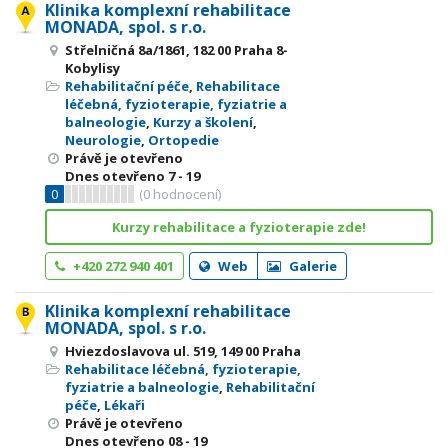
Klinika komplexní rehabilitace
MONADA, spol. s r.o.
Střelničná 8a/1861, 182 00 Praha 8-
Kobylisy
Rehabilitační péče
,
Rehabilitace
léčebná, fyzioterapie, fyziatrie a
balneologie
,
Kurzy a školení
,
Neurologie
,
Ortopedie
Právě je otevřeno
Dnes otevřeno
7 - 19
0
(
0
hodnocení)
Kurzy rehabilitace a fyzioterapie zde!
+420 272 940 401
Web
Galerie
Klinika komplexní rehabilitace
MONADA, spol. s r.o.
Hviezdoslavova ul. 519, 149 00 Praha
Rehabilitace léčebná, fyzioterapie,
fyziatrie a balneologie
,
Rehabilitační
péče
,
Lékaři
Právě je otevřeno
Dnes otevřeno
08 - 19