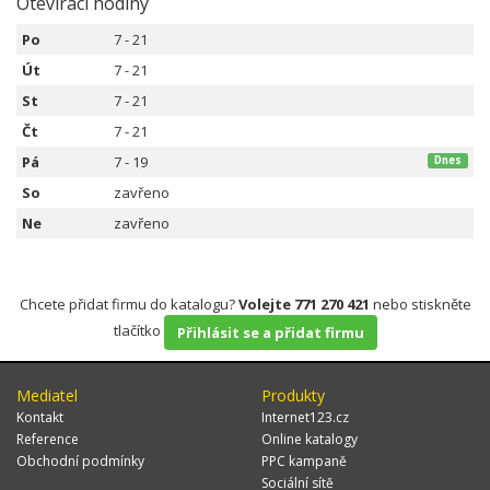
Otevírací hodiny
Po
7 - 21
Út
7 - 21
St
7 - 21
Čt
7 - 21
Pá
7 - 19
Dnes
So
zavřeno
Ne
zavřeno
Chcete přidat firmu do katalogu?
Volejte 771 270 421
nebo stiskněte
tlačítko
Přihlásit se a přidat firmu
Mediatel
Produkty
Kontakt
Internet123.cz
Reference
Online katalogy
Obchodní podmínky
PPC kampaně
Sociální sítě