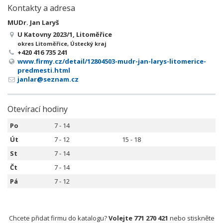
Kontakty a adresa
MUDr. Jan Laryš
U Katovny 2023/1, Litoměřice
okres Litoměřice, Ústecký kraj
+420 416 735 241
www.firmy.cz/detail/12804503-mudr-jan-larys-litomerice-
predmesti.html
janlar@seznam.cz
Otevírací hodiny
Po
7 - 14
Út
7 - 12
15 - 18
St
7 - 14
Čt
7 - 14
Pá
7 - 12
Chcete přidat firmu do katalogu?
Volejte 771 270 421
nebo stiskněte