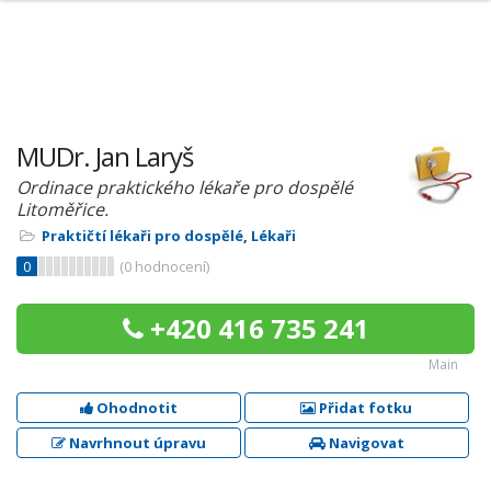
MUDr. Jan Laryš
Ordinace praktického lékaře pro dospělé
Litoměřice.
Praktičtí lékaři pro dospělé
,
Lékaři
0
(
0
hodnocení)
+420 416 735 241
Main
Ohodnotit
Přidat fotku
Navrhnout úpravu
Navigovat