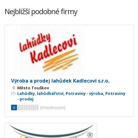
Nejbližší podobné firmy
Výroba a prodej lahůdek Kadlecovi s.r.o.
Město Touškov
Lahůdky, lahůdkářství
,
Potraviny - výroba
,
Potraviny
- prodej
0
(
0
hodnocení)