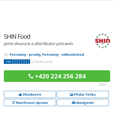
SHIN Food
Jsme dovozce a distributor potravin.
Potraviny - prodej
,
Potraviny - velkoobchod
100
(
2
hodnocení)
+420 224 256 284
Main
Ohodnotit
Přidat fotku
Navrhnout úpravu
Navigovat