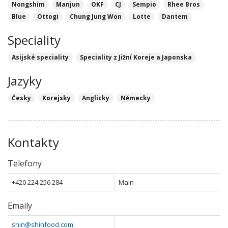
Nongshim
Manjun
OKF
CJ
Sempio
Rhee Bros
Blue
Ottogi
Chung Jung Won
Lotte
Dantem
Speciality
Asijské speciality
Speciality z Jižní Koreje a Japonska
Jazyky
Česky
Korejsky
Anglicky
Německy
Kontakty
Telefony
+420 224 256 284
Main
Emaily
shin@shinfood.com