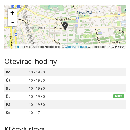
+
-
Leaflet
| © GIScience Heidelberg, ©
OpenStreetMap
& contributors, CC-BY-SA
Otevírací hodiny
Po
10 - 19:30
Út
10 - 19:30
St
10 - 19:30
Čt
10 - 19:30
Dnes
Pá
10 - 19:30
So
10 - 17
Klíčová slova