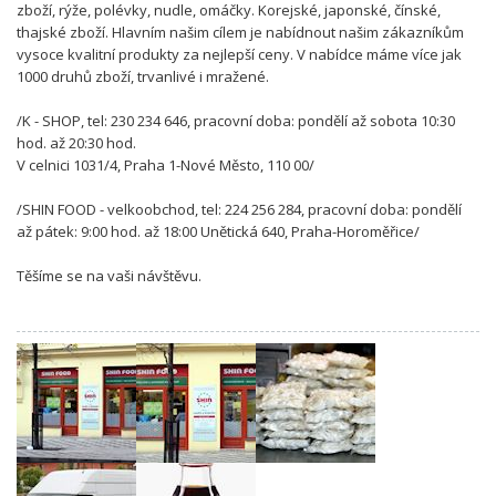
zboží, rýže, polévky, nudle, omáčky. Korejské, japonské, čínské,
thajské zboží. Hlavním našim cílem je nabídnout našim zákazníkům
vysoce kvalitní produkty za nejlepší ceny. V nabídce máme více jak
1000 druhů zboží, trvanlivé i mražené.
/K - SHOP, tel: 230 234 646, pracovní doba: pondělí až sobota 10:30
hod. až 20:30 hod.
V celnici 1031/4, Praha 1-Nové Město, 110 00/
/SHIN FOOD - velkoobchod, tel: 224 256 284, pracovní doba: pondělí
až pátek: 9:00 hod. až 18:00 Unětická 640, Praha-Horoměřice/
Těšíme se na vaši návštěvu.