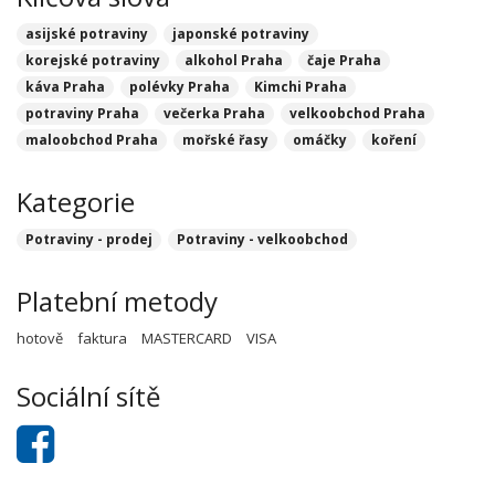
asijské potraviny
japonské potraviny
korejské potraviny
alkohol Praha
čaje Praha
káva Praha
polévky Praha
Kimchi Praha
potraviny Praha
večerka Praha
velkoobchod Praha
maloobchod Praha
mořské řasy
omáčky
koření
Kategorie
Potraviny - prodej
Potraviny - velkoobchod
Platební metody
hotově
faktura
MASTERCARD
VISA
Sociální sítě