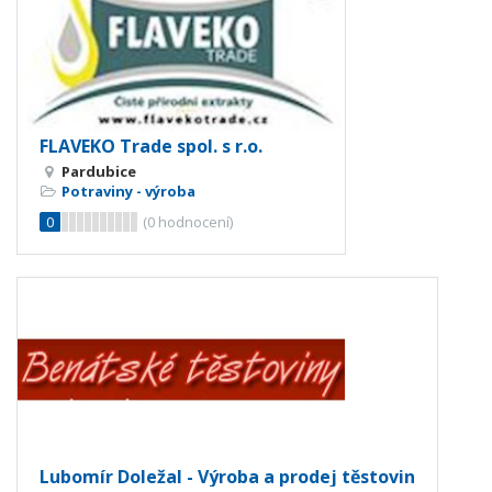
FLAVEKO Trade spol. s r.o.
Pardubice
Potraviny - výroba
0
(
0
hodnocení)
Lubomír Doležal - Výroba a prodej těstovin