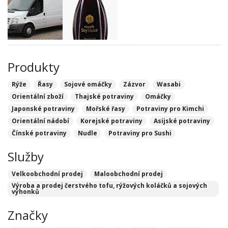
Produkty
Rýže
Řasy
Sojové omáčky
Zázvor
Wasabi
Orientální zboží
Thajské potraviny
Omáčky
Japonské potraviny
Mořské řasy
Potraviny pro Kimchi
Orientální nádobí
Korejské potraviny
Asijské potraviny
Čínské potraviny
Nudle
Potraviny pro Sushi
Služby
Velkoobchodní prodej
Maloobchodní prodej
Výroba a prodej čerstvého tofu, rýžových koláčků a sojových
výhonků
Značky