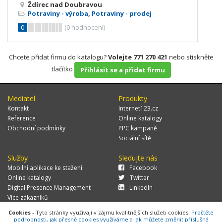
Ždírec nad Doubravou
Potraviny - výroba
,
Potraviny - prodej
0
(
0
hodnocení)
Chcete přidat firmu do katalogu?
Volejte 771 270 421
nebo stiskněte
tlačítko
Přihlásit se a přidat firmu
Mediatel
Produkty
Kontakt
Internet123.cz
Reference
Online katalogy
Obchodní podmínky
PPC kampaně
Sociální sítě
Služby
Sledujte nás
Mobilní aplikace ke stažení
Facebook
Online katalogy
Twitter
Digital Presence Management
LinkedIn
Více zákazníků
Cookies
- Tyto stránky využívají v zájmu kvalitnějších služeb cookies.
Pročtěte
podrobnosti, jak přesně cookies využíváme a jak můžete změnit příslušná