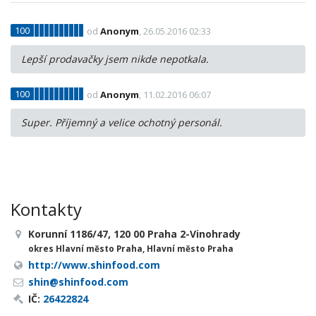
100
od
Anonym
, 26.05.2016 02:33
Lepší prodavačky jsem nikde nepotkala.
100
od
Anonym
, 11.02.2016 06:07
Super. Příjemný a velice ochotný personál.
Kontakty
Korunní 1186/47, 120 00 Praha 2-Vinohrady
okres Hlavní město Praha, Hlavní město Praha
http://www.shinfood.com
shin@shinfood.com
IČ:
26422824