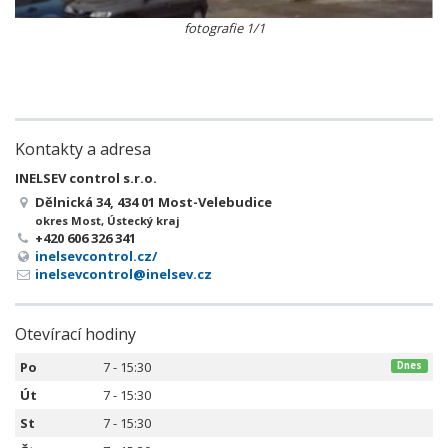
fotografie 1/1
Kontakty a adresa
INELSEV control s.r.o.
Dělnická 34, 434 01 Most-Velebudice
okres Most, Ústecký kraj
+420 606 326 341
inelsevcontrol.cz/
inelsevcontrol@inelsev.cz
Otevírací hodiny
Po
7 - 15:30
Dnes
Út
7 - 15:30
St
7 - 15:30