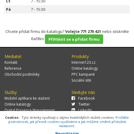
Čt
7 - 15:30
Pá
7 - 15:30
Chcete přidat firmu do katalogu?
Volejte 771 270 421
nebo stiskněte
tlačítko
Přihlásit se a přidat firmu
Mediatel
Produkty
Kontakt
Internet123.cz
Reference
Online katalogy
Obchodní podmínky
PPC kampaně
Sociální sítě
Služby
Sledujte nás
Mobilní aplikace ke stažení
Facebook
Online katalogy
Twitter
Digital Presence Management
LinkedIn
Více zákazníků
Cookies
- Tyto stránky využívají v zájmu kvalitnějších služeb cookies.
Pročtěte
podrobnosti, jak přesně cookies využíváme a jak můžete změnit příslušná
nastavení.
Nesouhlasím