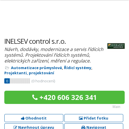
INELSEV control s.r.o.
Návrh, dodávky, modernizace a servis řídících
systémů. Projektování řídících systémů,
elektrických zařízení, měření a regulace.
Automatizace průmyslová
,
Řídicí systémy
,
Projektanti, projektování
0
(
0
hodnocení)
+420 606 326 341
Main
Ohodnotit
Přidat fotku
Navrhnout úpravu
Navigovat