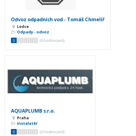
Odvoz odpadních vod - Tomáš Chmelíř
Ledce
Odpady - odvoz
0
(
0
hodnocení)
AQUAPLUMB s.r.o.
Praha
Instalatér
0
(
0
hodnocení)