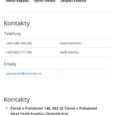
odvoz odpadů
vývoz fekálií
čerpací stanice
Kontakty
Telefony
+420 380 744 206
hlavní telefon
+420 602 571 500
další telefon
Emaily
vpsmarek@seznam.cz
Kontakty
Černá v Pošumaví 148, 382 23 Černá v Pošumaví
okres Český Krumlov, Jihočeský kraj