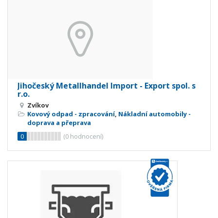
Jihočeský Metallhandel Import - Export spol. s
r.o.
Zvíkov
Kovový odpad - zpracování
,
Nákladní automobily -
doprava a přeprava
0
(
0
hodnocení)