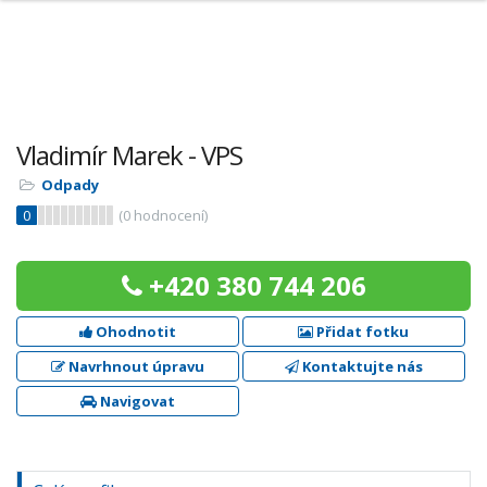
Vladimír Marek - VPS
Odpady
0
(
0
hodnocení)
+420 380 744 206
Ohodnotit
Přidat fotku
Navrhnout úpravu
Kontaktujte nás
Navigovat