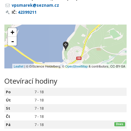
vpsmarek@seznam.cz
IČ:
42399211
+
-
Leaflet
| © GIScience Heidelberg, ©
OpenStreetMap
& contributors, CC-BY-SA
Otevírací hodiny
Po
7 - 18
Út
7 - 18
St
7 - 18
Čt
7 - 18
Pá
7 - 18
Dnes