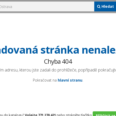
Hledat
dovaná stránka nenal
Chyba 404
ím adresu, kterou jste zadali do prohlížeče, popřípadě pokračujte
Pokračovat na
hlavní stranu
.
rmu do katalogu?
Volejte 771 270 421
nebo stiskněte tlačítko
Přihlásit se