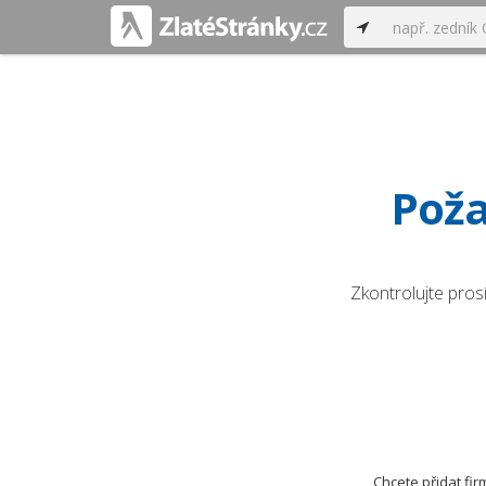
Poža
Zkontrolujte pros
Chcete přidat fi