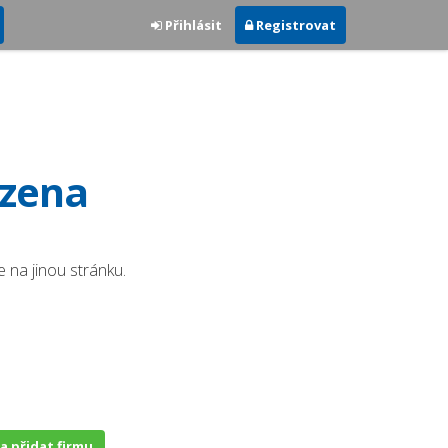
Přihlásit
Registrovat
ezena
 na jinou stránku.
 a přidat firmu