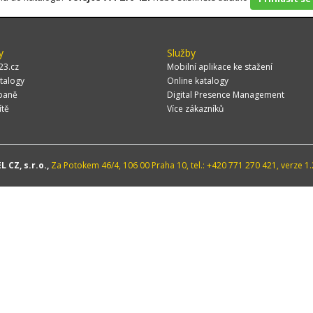
y
Služby
23.cz
Mobilní aplikace ke stažení
talogy
Online katalogy
paně
Digital Presence Management
ítě
Více zákazníků
 CZ, s.r.o.,
Za Potokem 46/4, 106 00 Praha 10, tel.: +420 771 270 421, verze 1.