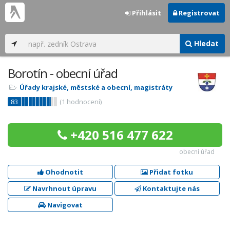
Přihlásit
Registrovat
Hledat
Borotín - obecní úřad
Úřady krajské, městské a obecní, magistráty
83
(
1
hodnocení)
+420 516 477 622
obecní úřad
Ohodnotit
Přidat fotku
Navrhnout úpravu
Kontaktujte nás
Navigovat