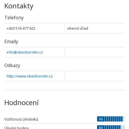
Kontakty
Telefony
+420 516 477 622
obecní úřad
Emaily
info@obecborotin.cz
Odkazy
http://www.obecborotin.cz
Hodnocení
90
Vstřícnost úředníků
80
Úřední hodiny