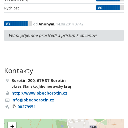
80
Rychlost
83
od
Anonym
, 14.08.2014 07:42
Velmi příjemné prostředí a přístup k občanovi
Kontakty
Borotín 200, 679 37 Borotín
okres Blansko, Jihomoravský kraj
http://www.obecborotin.cz
info@obecborotin.cz
IČ:
00279951
+