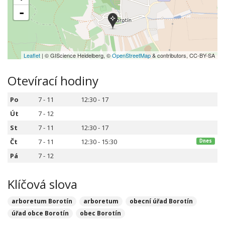
-
Leaflet
| © GIScience Heidelberg, ©
OpenStreetMap
& contributors, CC-BY-SA
Otevírací hodiny
Po
7 - 11
12:30 - 17
Út
7 - 12
St
7 - 11
12:30 - 17
Čt
7 - 11
12:30 - 15:30
Dnes
Pá
7 - 12
Klíčová slova
arboretum Borotín
arboretum
obecní úřad Borotín
úřad obce Borotín
obec Borotín