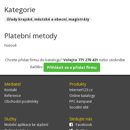
Kategorie
Úřady krajské, městské a obecní, magistráty
Platební metody
hotově
Chcete přidat firmu do katalogu?
Volejte 771 270 421
nebo stiskněte
tlačítko
Přihlásit se a přidat firmu
Mediatel
Produkty
Kontakt
Internet123.cz
Reference
Online katalogy
Obchodní podmínky
PPC kampaně
Sociální sítě
Služby
Sledujte nás
Mobilní aplikace ke stažení
Facebook