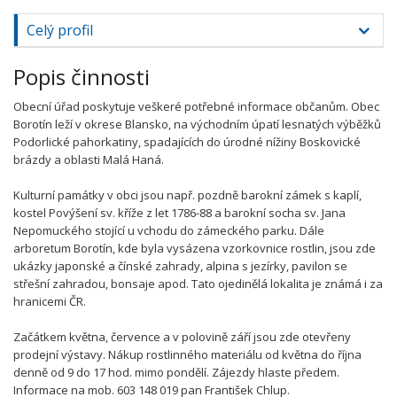
Celý profil
Popis činnosti
Obecní úřad poskytuje veškeré potřebné informace občanům. Obec
Borotín leží v okrese Blansko, na východním úpatí lesnatých výběžků
Podorlické pahorkatiny, spadajících do úrodné nížiny Boskovické
brázdy a oblasti Malá Haná.
Kulturní památky v obci jsou např. pozdně barokní zámek s kaplí,
kostel Povýšení sv. kříže z let 1786-88 a barokní socha sv. Jana
Nepomuckého stojící u vchodu do zámeckého parku. Dále
arboretum Borotín, kde byla vysázena vzorkovnice rostlin, jsou zde
ukázky japonské a čínské zahrady, alpina s jezírky, pavilon se
střešní zahradou, bonsaje apod. Tato ojedinělá lokalita je známá i za
hranicemi ČR.
Začátkem května, července a v polovině září jsou zde otevřeny
prodejní výstavy. Nákup rostlinného materiálu od května do října
denně od 9 do 17 hod. mimo pondělí. Zájezdy hlaste předem.
Informace na mob. 603 148 019 pan František Chlup.