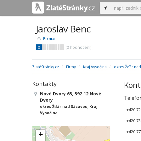
Jaroslav Benc
Firma
0
(
0
hodnocení)
ZlatéStránky.cz
Firmy
Kraj Vysočina
okres Žďár na
Kont
Kontakty
Nové Dvory 65, 592 12 Nové
Telefo
Dvory
okres Žďár nad Sázavou, Kraj
+420 72
Vysočina
+420 73
+420 77
+