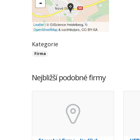
-
Leaflet
| © GIScience Heidelberg, ©
OpenStreetMap
& contributors, CC-BY-SA
Kategorie
Firma
Nejbližší podobné firmy