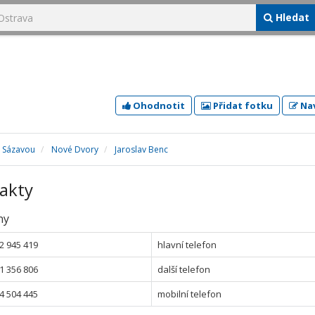
Hledat
Ohodnotit
Přidat fotku
Nav
d Sázavou
Nové Dvory
Jaroslav Benc
akty
ny
2 945 419
hlavní telefon
1 356 806
další telefon
4 504 445
mobilní telefon