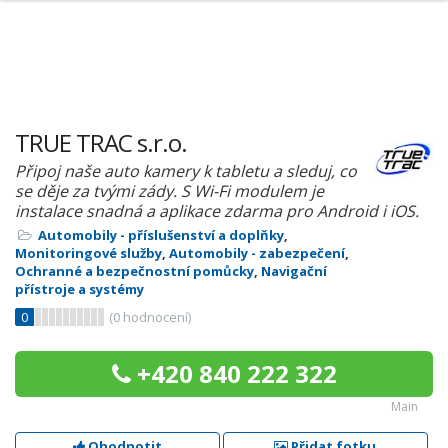
TRUE TRAC s.r.o.
Připoj naše auto kamery k tabletu a sleduj, co
se děje za tvými zády. S Wi-Fi modulem je
instalace snadná a aplikace zdarma pro Android i iOS.
Automobily - příslušenství a doplňky
,
Monitoringové služby
,
Automobily - zabezpečení
,
Ochranné a bezpečnostní pomůcky
,
Navigační
přístroje a systémy
0
(
0
hodnocení)
+420 840 222 322
Main
Ohodnotit
Přidat fotku