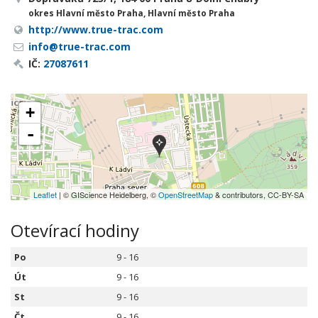
okres Hlavní město Praha, Hlavní město Praha
http://www.true-trac.com
info@true-trac.com
IČ:
27087611
+
-
Leaflet
| © GIScience Heidelberg, ©
OpenStreetMap
& contributors, CC-BY-SA
Otevírací hodiny
Po
9 - 16
Út
9 - 16
St
9 - 16
Čt
9 - 16