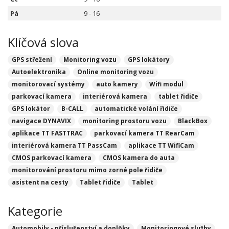
Pá
9 - 16
Klíčová slova
GPS střežení
Monitoring vozu
GPS lokátory
Autoelektronika
Online monitoring vozu
monitorovací systémy
auto kamery
Wifi modul
parkovací kamera
interiérová kamera
tablet řidiče
GPS lokátor
B-CALL
automatické volání řidiče
navigace DYNAVIX
monitoring prostoru vozu
BlackBox
aplikace TT FASTTRAC
parkovací kamera TT RearCam
interiérová kamera TT PassCam
aplikace TT WifiCam
CMOS parkovací kamera
CMOS kamera do auta
monitorování prostoru mimo zorné pole řidiče
asistent na cesty
Tablet řidiče
Tablet
Kategorie
Automobily - příslušenství a doplňky
Monitoringové služby