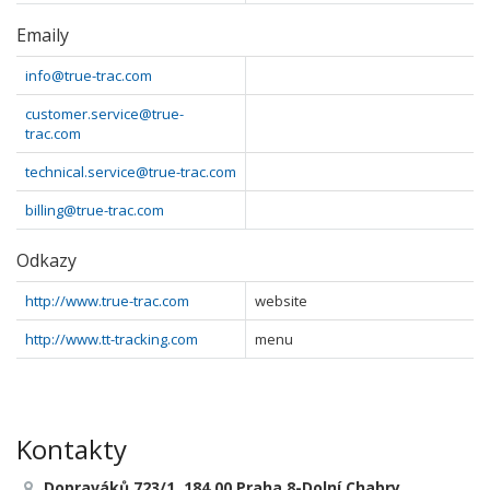
Emaily
info@true-trac.com
customer.service@true-
trac.com
technical.service@true-trac.com
billing@true-trac.com
Odkazy
http://www.true-trac.com
website
http://www.tt-tracking.com
menu
Kontakty
Dopraváků 723/1, 184 00 Praha 8-Dolní Chabry