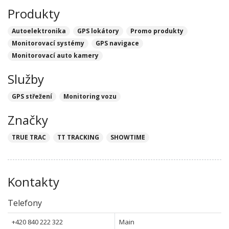
Produkty
Autoelektronika
GPS lokátory
Promo produkty
Monitorovací systémy
GPS navigace
Monitorovací auto kamery
Služby
GPS střežení
Monitoring vozu
Značky
TRUE TRAC
TT TRACKING
SHOWTIME
Kontakty
Telefony
+420 840 222 322
Main