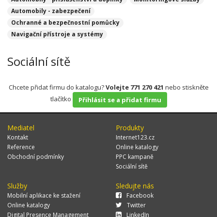
Automobily - zabezpečení
Ochranné a bezpečnostní pomůcky
Navigační přístroje a systémy
Sociální sítě
Chcete přidat firmu do katalogu?
Volejte 771 270 421
nebo stiskněte
tlačítko
Přihlásit se a přidat firmu
Mediatel
Produkty
Kontakt
Internet123.cz
Reference
Online katalogy
Obchodní podmínky
PPC kampaně
Sociální sítě
Služby
Sledujte nás
Mobilní aplikace ke stažení
Facebook
Online katalogy
Twitter
Digital Presence Management
LinkedIn