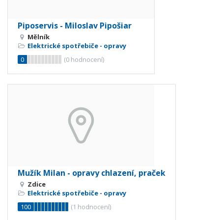
Piposervis - Miloslav Pipošiar
Mělník
Elektrické spotřebiče - opravy
0
(
0
hodnocení)
Mužík Milan - opravy chlazení, praček
Zdice
Elektrické spotřebiče - opravy
100
(
1
hodnocení)