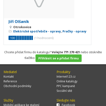
Jiří Olšaník
Otrokovice
Elektrické spotřebiče - opravy
,
Pračky - opravy
100
(
1
hodnocení)
Chcete přidat firmu do katalogu?
Volejte 771 270 421
nebo stiskněte
tlačítko
Přihlásit se a přidat firmu
Mediatel
Produkty
Kontakt
Internet123.cz
Reference
Online katalogy
Obchodní podmínky
PPC kampaně
Sociální sítě
Služby
Sledujte nás
Mobilní aplikace ke stažení
Facebook