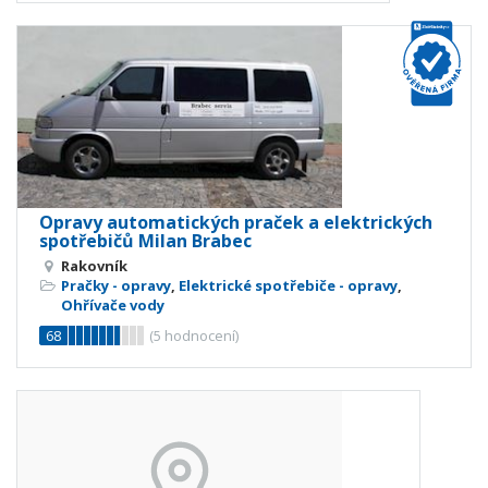
Opravy automatických praček a elektrických
spotřebičů Milan Brabec
Rakovník
Pračky - opravy
,
Elektrické spotřebiče - opravy
,
Ohřívače vody
68
(
5
hodnocení)