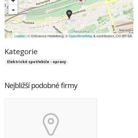
+
-
Leaflet
| © GIScience Heidelberg, ©
OpenStreetMap
& contributors, CC-BY-SA
Kategorie
Elektrické spotřebiče - opravy
Nejbližší podobné firmy