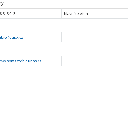
ny
8 848 043
hlavní telefon
ebic@quick.cz
y
www.spms-trebic.unas.cz