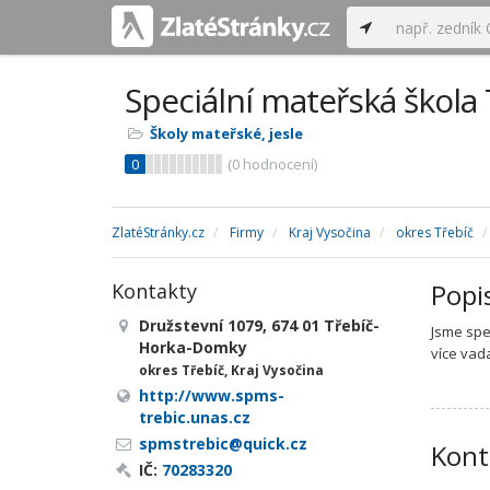
Speciální mateřská škola 
Školy mateřské, jesle
0
(
0
hodnocení)
ZlatéStránky.cz
Firmy
Kraj Vysočina
okres Třebíč
Popi
Kontakty
Družstevní 1079, 674 01 Třebíč-
Jsme spe
Horka-Domky
více vad
okres Třebíč, Kraj Vysočina
http://www.spms-
trebic.unas.cz
spmstrebic@quick.cz
Kont
IČ:
70283320