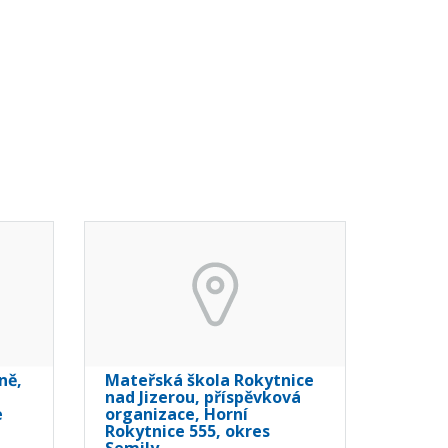
ně,
Mateřská škola Rokytnice
nad Jizerou, příspěvková
e
organizace, Horní
Rokytnice 555, okres