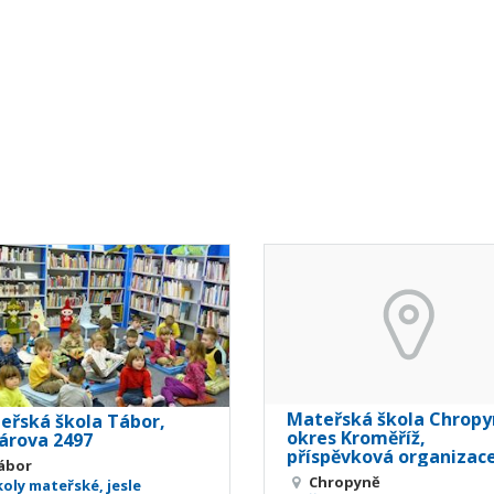
Mateřská škola Chropy
eřská škola Tábor,
okres Kroměříž,
lárova 2497
příspěvková organizac
ábor
Chropyně
koly mateřské, jesle