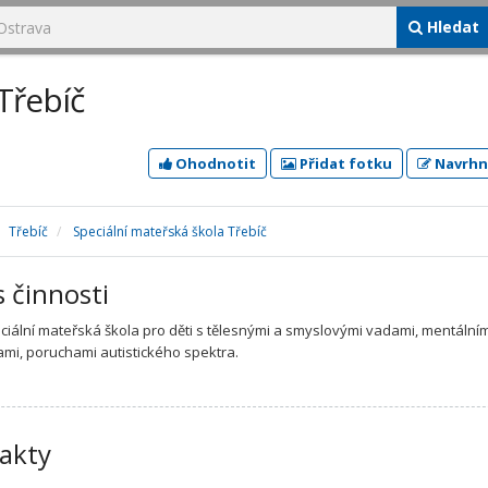
Hledat
Třebíč
Ohodnotit
Přidat fotku
Navrhn
Třebíč
Speciální mateřská škola Třebíč
s činnosti
ciální mateřská škola pro děti s tělesnými a smyslovými vadami, mentálním
ami, poruchami autistického spektra.
akty