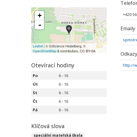
Telefo
+
+420 56
-
Emaily
spmstr
Leaflet
| © GIScience Heidelberg, ©
OpenStreetMap
& contributors, CC-BY-SA
Odkaz
Otevírací hodiny
http://
Po
6 - 16
Út
6 - 16
St
6 - 16
Čt
6 - 16
Pá
6 - 16
Klíčová slova
speciální mateřská škola