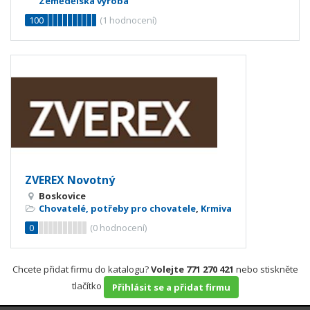
Zemědělská výroba
100
(
1
hodnocení)
ZVEREX Novotný
Boskovice
Chovatelé, potřeby pro chovatele
,
Krmiva
0
(
0
hodnocení)
Chcete přidat firmu do katalogu?
Volejte 771 270 421
nebo stiskněte
tlačítko
Přihlásit se a přidat firmu