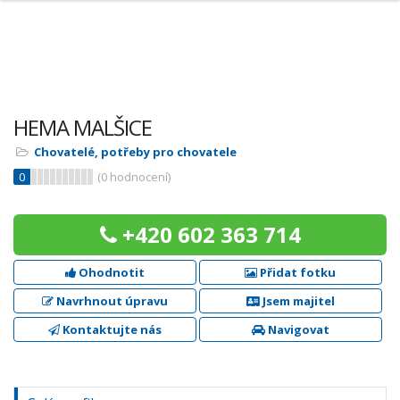
HEMA MALŠICE
Chovatelé, potřeby pro chovatele
0
(
0
hodnocení)
+420 602 363 714
Ohodnotit
Přidat fotku
Navrhnout úpravu
Jsem majitel
Kontaktujte nás
Navigovat