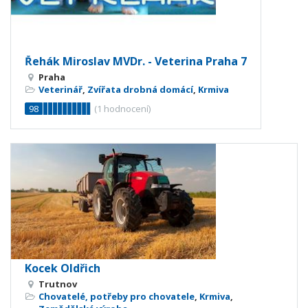
Řehák Miroslav MVDr. - Veterina Praha 7
Praha
Veterinář
,
Zvířata drobná domácí
,
Krmiva
98
(
1
hodnocení)
Kocek Oldřich
Trutnov
Chovatelé, potřeby pro chovatele
,
Krmiva
,