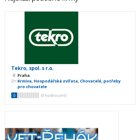
Tekro, spol. s r.o.
Praha
Krmiva
,
Hospodářská zvířata
,
Chovatelé, potřeby
pro chovatele
0
(
0
hodnocení)