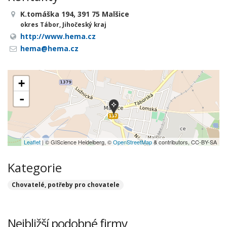
K.tomáška 194, 391 75 Malšice
okres Tábor, Jihočeský kraj
http://www.hema.cz
hema@hema.cz
+
-
Leaflet
| © GIScience Heidelberg, ©
OpenStreetMap
& contributors, CC-BY-SA
Kategorie
Chovatelé, potřeby pro chovatele
Nejbližší podobné firmy