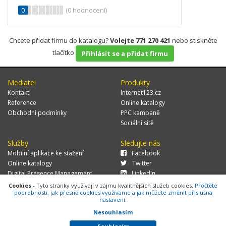
0
(
0
hodnocení)
Chcete přidat firmu do katalogu?
Volejte 771 270 421
nebo stiskněte
tlačítko
Přihlásit se a přidat firmu
Mediatel
Produkty
Kontakt
Internet123.cz
Reference
Online katalogy
Obchodní podmínky
PPC kampaně
Sociální sítě
Služby
Sledujte nás
Mobilní aplikace ke stažení
Facebook
Online katalogy
Twitter
Digital Presence Management
LinkedIn
Více zákazníků
Cookies
- Tyto stránky využívají v zájmu kvalitnějších služeb cookies.
Pročtěte
podrobnosti, jak přesně cookies využíváme a jak můžete změnit příslušná
nastavení.
Nesouhlasím
© 2026 MEDIATEL CZ, s.r.o.,
Za Potokem 46/4, 106 00 Praha 10, tel.:
+420 771 270 421, verze 1.29.0.143,
Cookies