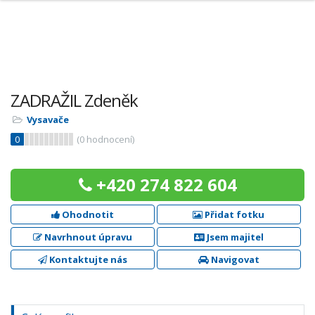
ZADRAŽIL Zdeněk
Vysavače
0
(
0
hodnocení)
+420 274 822 604
Ohodnotit
Přidat fotku
Navrhnout úpravu
Jsem majitel
Kontaktujte nás
Navigovat