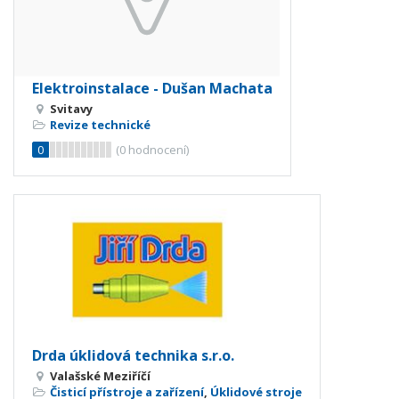
Elektroinstalace - Dušan Machata
Svitavy
Revize technické
0
(
0
hodnocení)
Drda úklidová technika s.r.o.
Valašské Meziříčí
Čisticí přístroje a zařízení
,
Úklidové stroje