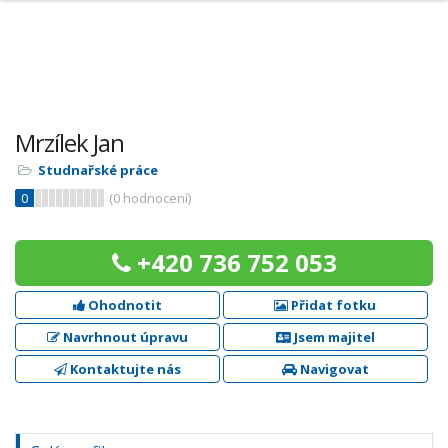
Mrzílek Jan
Studnařské práce
0
(
0
hodnocení)
+420 736 752 053
Ohodnotit
Přidat fotku
Navrhnout úpravu
Jsem majitel
Kontaktujte nás
Navigovat