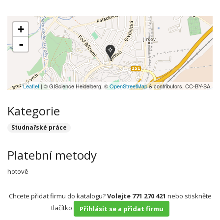
+
-
Leaflet
| © GIScience Heidelberg, ©
OpenStreetMap
& contributors, CC-BY-SA
Kategorie
Studnařské práce
Platební metody
hotově
Chcete přidat firmu do katalogu?
Volejte 771 270 421
nebo stiskněte
tlačítko
Přihlásit se a přidat firmu