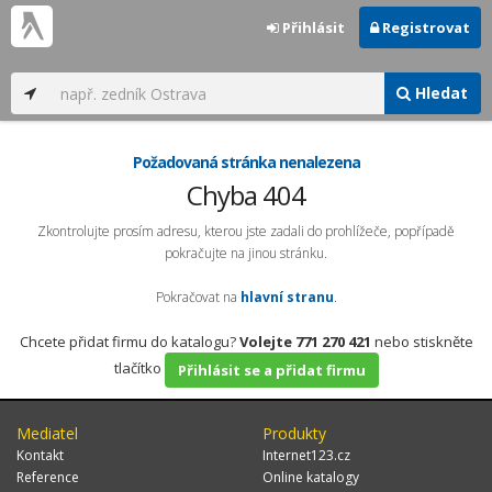
Přihlásit
Registrovat
Hledat
Požadovaná stránka nenalezena
Chyba 404
Zkontrolujte prosím adresu, kterou jste zadali do prohlížeče, popřípadě
pokračujte na jinou stránku.
Pokračovat na
hlavní stranu
.
Chcete přidat firmu do katalogu?
Volejte 771 270 421
nebo stiskněte
tlačítko
Přihlásit se a přidat firmu
Mediatel
Produkty
Kontakt
Internet123.cz
Reference
Online katalogy