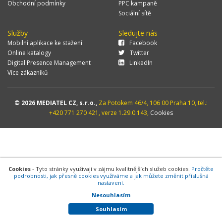
Obchodní podmínky
PPC kampaně
Sociální sítě
Služby
Sledujte nás
Mobilní aplikace ke stažení
Facebook
Online katalogy
Twitter
Digital Presence Management
LinkedIn
Více zákazníků
© 2026 MEDIATEL CZ, s.r.o.,
Za Potokem 46/4, 106 00 Praha 10, tel.:
+420 771 270 421, verze 1.29.0.143,
Cookies
Cookies
- Tyto stránky využívají v zájmu kvalitnějších služeb cookies.
Pročtěte
podrobnosti, jak přesně cookies využíváme a jak můžete změnit příslušná
nastavení.
Nesouhlasím
Souhlasím