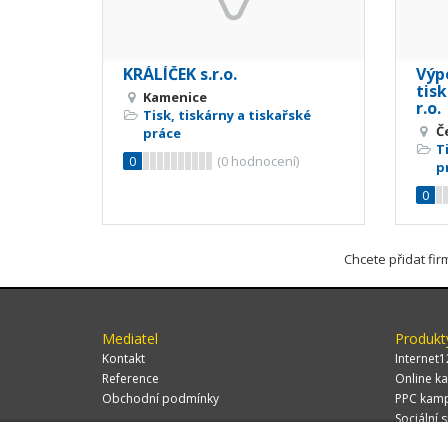
KRÁLÍČEK s.r.o.
Výp
tisk
Kamenice
r.o.
Tisk, tiskárny a tiskařské
Č
práce
T
0
(
0
hodnocení)
p
0
Chcete přidat fi
Mediatel
Produkt
Kontakt
Internet1
Reference
Online ka
Obchodní podmínky
PPC kam
Sociální s