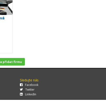
ová
 a přidat firmu
Sledujte nás
Facebook
Twitter
LinkedIn