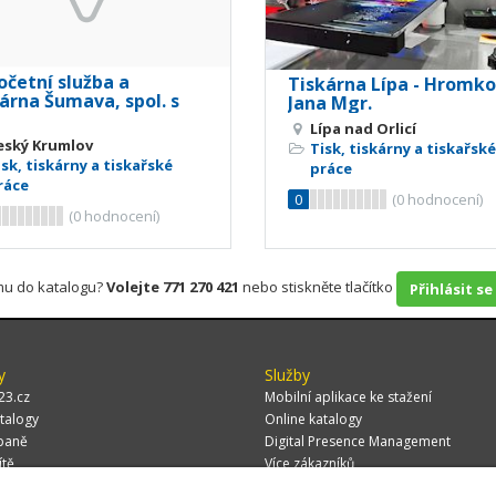
očetní služba a
Tiskárna Lípa - Hromk
árna Šumava, spol. s
Jana Mgr.
Lípa nad Orlicí
eský Krumlov
Tisk, tiskárny a tiskařské
isk, tiskárny a tiskařské
práce
ráce
0
(
0
hodnocení)
(
0
hodnocení)
rmu do katalogu?
Volejte 771 270 421
nebo stiskněte tlačítko
Přihlásit se
y
Služby
23.cz
Mobilní aplikace ke stažení
talogy
Online katalogy
paně
Digital Presence Management
ítě
Více zákazníků