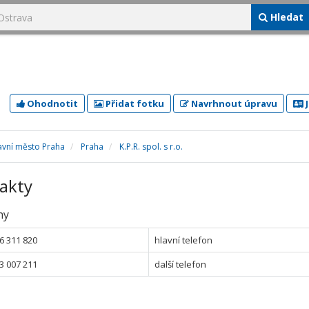
Hledat
Ohodnotit
Přidat fotku
Navrhnout úpravu
J
avní město Praha
Praha
K.P.R. spol. s r.o.
akty
ny
6 311 820
hlavní telefon
3 007 211
další telefon