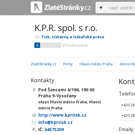
K.P.R. spol. s r.o.
Tisk, tiskárny a tiskařské práce
0
(
0
hodnocení)
ZlatéStránky.cz
Firmy
Hlavní město Praha
okres Hl
Kont
Kontakty
Pod Šancemi 4/196, 190 00
Telefo
Praha 9-Vysočany
okres Hlavní město Praha, Hlavní
+420 26
město Praha
http://www.kprtisk.cz
+420 28
info@kprtisk.cz
Emaily
IČ:
64575209