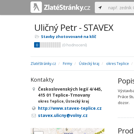
Uličný Petr - STAVEX
Stavby zhotovované na klíč
0
(
0
hodnocení)
ZlatéStránky.cz
Firmy
Ústecký kraj
okres Teplice
Popi
Kontakty
Československých legií 4/445,
Výstavba
415 01 Teplice-Trnovany
Práce št
okres Teplice, Ústecký kraj
dozor.
http://www.stavex-teplice.cz
stavex.ulicny@volny.cz
Prod