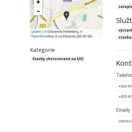
+
zatepl
-
Služ
výstav
Leaflet
| © GIScience Heidelberg, ©
OpenStreetMap
& contributors, CC-BY-SA
stavba
Kategorie
Stavby zhotovované na klíč
Kont
Telefo
+420 41
+420 41
Emaily
stavex.