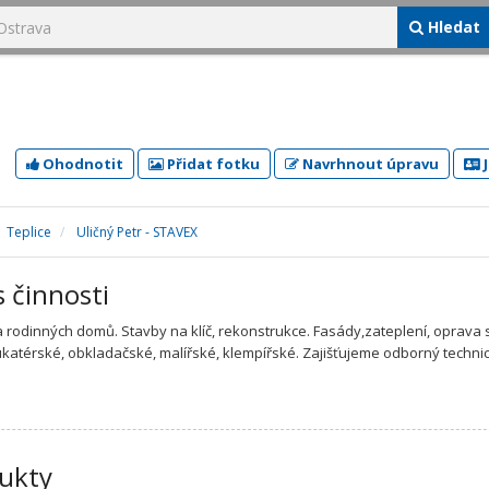
Hledat
Ohodnotit
Přidat fotku
Navrhnout úpravu
J
Teplice
Uličný Petr - STAVEX
s činnosti
 rodinných domů. Stavby na klíč, rekonstrukce. Fasády,zateplení, oprava 
ukatérské, obkladačské, malířské, klempířské. Zajišťujeme odborný techni
ukty