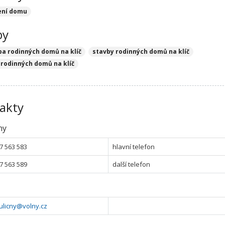
ení domu
by
ba rodinných domů na klíč
stavby rodinných domů na klíč
 rodinných domů na klíč
akty
ny
7 563 583
hlavní telefon
7 563 589
další telefon
ulicny@volny.cz