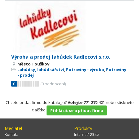
Výroba a prodej lahůdek Kadlecovi s.r.o.
Město Touškov
Lahůdky, lahůdkářství
,
Potraviny - výroba
,
Potraviny
- prodej
0
(
0
hodnocení)
Chcete přidat firmu do katalogu?
Volejte 771 270 421
nebo stiskněte
tlačítko
Přihlásit se a přidat firmu
Mediatel
Produkty
Kontakt
Internet123.cz