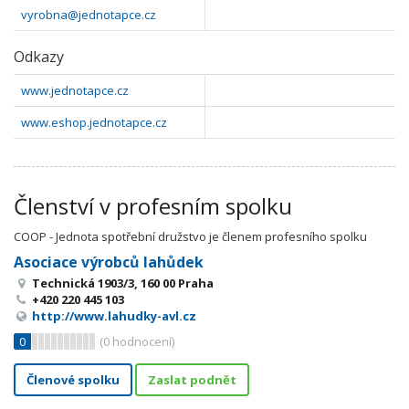
vyrobna@jednotapce.cz
Odkazy
www.jednotapce.cz
www.eshop.jednotapce.cz
Členství v profesním spolku
COOP - Jednota spotřební družstvo je členem profesního spolku
Asociace výrobců lahůdek
Technická 1903/3, 160 00 Praha
+420 220 445 103
http://www.lahudky-avl.cz
0
(
0
hodnocení)
Členové spolku
Zaslat podnět