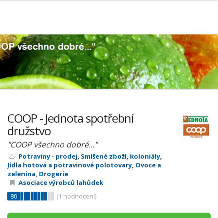
COOP - Jednota spotřební
družstvo
"COOP všechno dobré..."
Potraviny - prodej
,
Smíšené zboží, koloniály
,
Jídla hotová a potravinové polotovary
,
Ovoce a
zelenina
,
Drogerie
Asociace výrobců lahůdek
80
(
1
hodnocení)