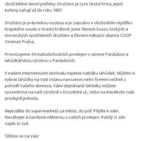
zboží běžné denní potřeby. Družstvo je ryze česká firma, jejich
kořeny sahají až do roku 1897.
Družstvo je právnickou osobou a je zapsáno v obchodním rejstříku
Krajského soudu v Hradci Králové. Jsme členem Svazu českých a
moravských spotřebních družstev a členem nákupní aliance COOP
Centrum Praha.
Provozujeme 39 maloobchodních prodejen v okrese Pardubice a
lahůdkářskou výrobnu v Pardubicích.
V našem internetovém obchodu najdete nabídku lahůdek. Můžete si
vybrat lahůdky na Vaši oslavu narozenin nebo firemní večírek z
pohodlí Vašeho domova. Vámi objednané lahůdky můžete
vyzvednout na naši výrobně v Drozdické ul., nebo na kterékoliv naši
prodejně Jednota.
Nejezděte do supermarketů za město, do polí. Přijďte k nám.
Neváhejte a navštivte některou z našich prodejen. Každý si zde
najde to své.
Těšíme se na Vás!