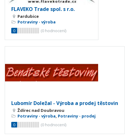
FLAVEKO Trade spol. s r.o.
Pardubice
Potraviny - výroba
0
(
0
hodnocení)
Lubomír Doležal - Výroba a prodej těstovin
Ždírec nad Doubravou
Potraviny - výroba
,
Potraviny - prodej
0
(
0
hodnocení)