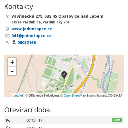
Kontakty
Vavřinecká 279, 533 45 Opatovice nad Labem
okres Pardubice, Pardubický kraj
www.jednotapce.cz
041@jednotapce.cz
IČ:
00032166
+
-
Leaflet
| © GIScience Heidelberg, ©
OpenStreetMap
& contributors, CC-BY-SA
Otevírací doba:
Po
07:15 - 17
Dnes