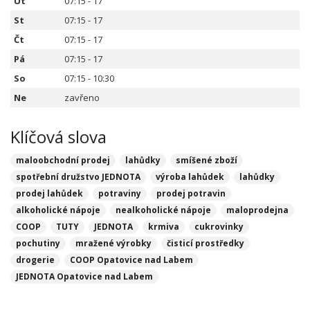
Út
07:15 - 17
St
07:15 - 17
Čt
07:15 - 17
Pá
07:15 - 17
So
07:15 - 10:30
Ne
zavřeno
Klíčová slova
maloobchodní prodej
lahůdky
smíšené zboží
spotřební družstvo JEDNOTA
výroba lahůdek
lahůdky
prodej lahůdek
potraviny
prodej potravin
alkoholické nápoje
nealkoholické nápoje
maloprodejna
COOP
TUTY
JEDNOTA
krmiva
cukrovinky
pochutiny
mražené výrobky
čisticí prostředky
drogerie
COOP Opatovice nad Labem
JEDNOTA Opatovice nad Labem