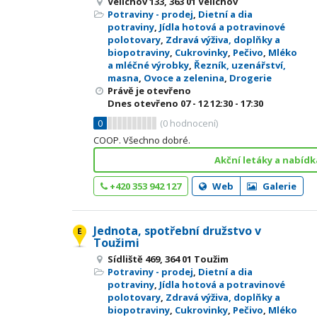
Velichov 133, 363 01 Velichov
Potraviny - prodej
,
Dietní a dia
potraviny
,
Jídla hotová a potravinové
polotovary
,
Zdravá výživa, doplňky a
biopotraviny
,
Cukrovinky
,
Pečivo
,
Mléko
a mléčné výrobky
,
Řezník, uzenářství,
masna
,
Ovoce a zelenina
,
Drogerie
Právě je otevřeno
Dnes otevřeno
07 - 12
12:30 - 17:30
0
(
0
hodnocení)
COOP. Všechno dobré.
Akční letáky a nabídk
+420 353 942 127
Web
Galerie
Jednota, spotřební družstvo v
Toužimi
Sídliště 469, 364 01 Toužim
Potraviny - prodej
,
Dietní a dia
potraviny
,
Jídla hotová a potravinové
polotovary
,
Zdravá výživa, doplňky a
biopotraviny
,
Cukrovinky
,
Pečivo
,
Mléko