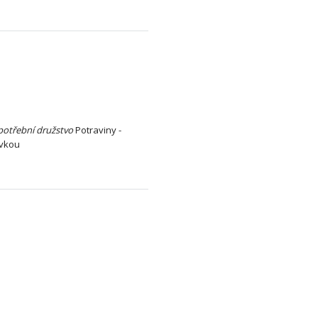
potřební
družstvo
Potraviny -
ovkou