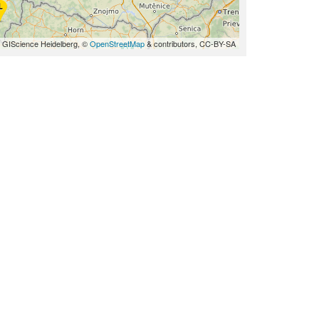
 GIScience Heidelberg, ©
OpenStreetMap
& contributors, CC-BY-SA