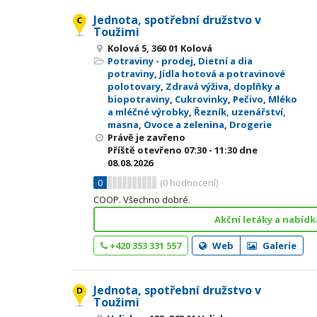
Jednota, spotřební družstvo v
Toužimi
Kolová 5, 360 01 Kolová
Potraviny - prodej
,
Dietní a dia
potraviny
,
Jídla hotová a potravinové
polotovary
,
Zdravá výživa, doplňky a
biopotraviny
,
Cukrovinky
,
Pečivo
,
Mléko
a mléčné výrobky
,
Řezník, uzenářství,
masna
,
Ovoce a zelenina
,
Drogerie
Právě je zavřeno
Příště otevřeno
07:30 - 11:30
dne
08.08.2026
0
(
0
hodnocení)
COOP. Všechno dobré.
Akční letáky a nabídk
+420 353 331 557
Web
Galerie
Jednota, spotřební družstvo v
Toužimi