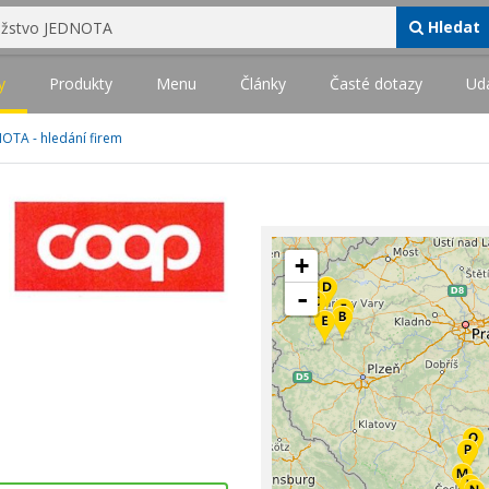
Hledat
y
Produkty
Menu
Články
Časté dotazy
Udá
OTA - hledání firem
+
-