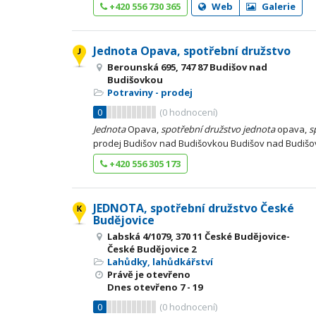
+420 556 730 365
Web
Galerie
Jednota Opava, spotřební družstvo
Berounská 695, 747 87 Budišov nad
Budišovkou
Potraviny - prodej
0
(
0
hodnocení)
Jednota
Opava,
spotřební
družstvo
jednota
opava,
s
prodej Budišov nad Budišovkou Budišov nad Budiš
+420 556 305 173
JEDNOTA, spotřební družstvo České
Budějovice
Labská 4/1079, 370 11 České Budějovice-
České Budějovice 2
Lahůdky, lahůdkářství
Právě je otevřeno
Dnes otevřeno
7 - 19
0
(
0
hodnocení)