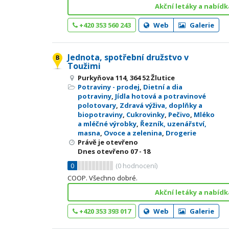
Akční letáky a nabídk
+420 353 560 243
Web
Galerie
Jednota, spotřební družstvo v
Toužimi
Purkyňova 114, 364 52 Žlutice
Potraviny - prodej
,
Dietní a dia
potraviny
,
Jídla hotová a potravinové
polotovary
,
Zdravá výživa, doplňky a
biopotraviny
,
Cukrovinky
,
Pečivo
,
Mléko
a mléčné výrobky
,
Řezník, uzenářství,
masna
,
Ovoce a zelenina
,
Drogerie
Právě je otevřeno
Dnes otevřeno
07 - 18
0
(
0
hodnocení)
COOP. Všechno dobré.
Akční letáky a nabídk
+420 353 393 017
Web
Galerie