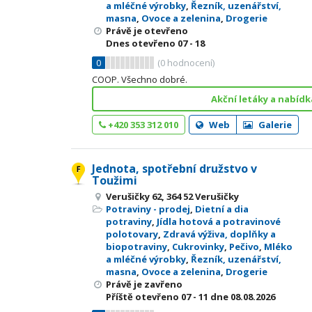
a mléčné výrobky
,
Řezník, uzenářství,
masna
,
Ovoce a zelenina
,
Drogerie
Právě je otevřeno
Dnes otevřeno
07 - 18
0
(
0
hodnocení)
COOP. Všechno dobré.
Akční letáky a nabídk
+420 353 312 010
Web
Galerie
Jednota, spotřební družstvo v
Toužimi
Verušičky 62, 364 52 Verušičky
Potraviny - prodej
,
Dietní a dia
potraviny
,
Jídla hotová a potravinové
polotovary
,
Zdravá výživa, doplňky a
biopotraviny
,
Cukrovinky
,
Pečivo
,
Mléko
a mléčné výrobky
,
Řezník, uzenářství,
masna
,
Ovoce a zelenina
,
Drogerie
Právě je zavřeno
Příště otevřeno
07 - 11
dne 08.08.2026