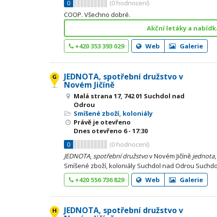
0
(
0
hodnocení)
COOP. Všechno dobré.
Akční letáky a nabídk
+420 353 393 029
Web
Galerie
JEDNOTA, spotřební družstvo v
Novém Jičíně
Malá strana 17, 742 01 Suchdol nad
Odrou
Smíšené zboží, koloniály
Právě je otevřeno
Dnes otevřeno
6 - 17:30
0
(
0
hodnocení)
JEDNOTA
,
spotřební
družstvo
v Novém Jičíně
jednota
Smíšené zboží, koloniály Suchdol nad Odrou Suchd
+420 556 736 829
Web
Galerie
JEDNOTA, spotřební družstvo v