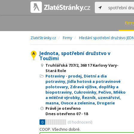
Firm
ZlatéStránky.cz
Firmy
Hledání spotřební družstvo JEDN
Jednota, spotřební družstvo v
Toužimi
Truhlářská 737/2, 360 17 Karlovy Vary-
Stará Role
Potraviny - prodej
,
Dietní a dia
potraviny
,
Jídla hotová a potravinové
polotovary
,
Zdravá výživa, doplňky a
biopotraviny
,
Cukrovinky
,
Pečivo
,
Mléko
a mléčné výrobky
,
Řezník, uzenářství,
masna
,
Ovoce a zelenina
,
Drogerie
Právě je otevřeno
Dnes otevřeno
07 - 18
0
(
0
hodnocení)
COOP. Všechno dobré.