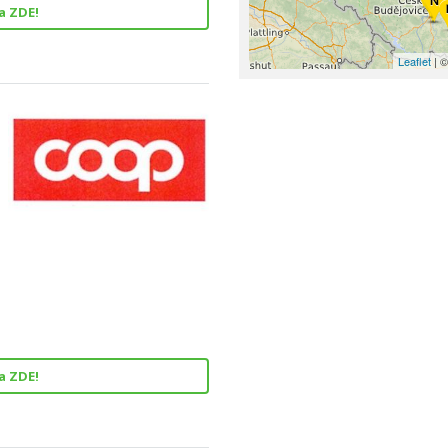
a ZDE!
Leaflet
| ©
a ZDE!