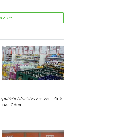
a ZDE!
,
spotřební
družstvo
v novém jičíně
ol nad Odrou