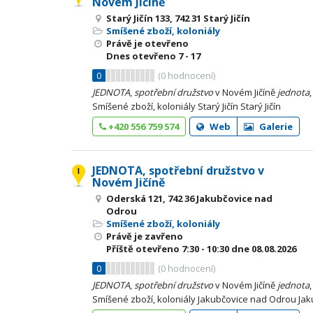
Novém Jičíně
Starý Jičín 133, 742 31 Starý Jičín
Smíšené zboží, koloniály
Právě je otevřeno
Dnes otevřeno
7 - 17
0
(
0
hodnocení)
JEDNOTA
,
spotřební
družstvo
v Novém Jičíně
jednota
Smíšené zboží, koloniály Starý Jičín Starý Jičín
+420 556 759 574
Web
Galerie
JEDNOTA, spotřební družstvo v
Novém Jičíně
Oderská 121, 742 36 Jakubčovice nad
Odrou
Smíšené zboží, koloniály
Právě je zavřeno
Příště otevřeno
7:30 - 10:30
dne 08.08.2026
0
(
0
hodnocení)
JEDNOTA
,
spotřební
družstvo
v Novém Jičíně
jednota
Smíšené zboží, koloniály Jakubčovice nad Odrou Ja