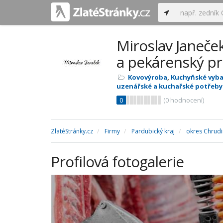
Miroslav Janeček
a pekárenský p
Kovovýroba
,
Kuchyňské vybav
uzenářské a kuchařské potřeby
0
(
0
hodnocení)
ZlatéStránky.cz
Firmy
Pardubický kraj
okres Chrud
Profilová fotogalerie