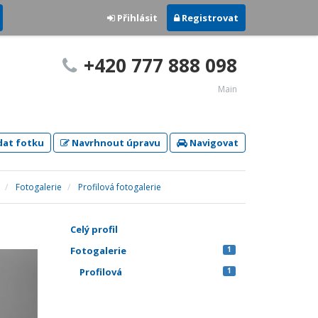
Přihlásit
Registrovat
+420 777 888 098
Main
dat fotku
Navrhnout úpravu
Navigovat
Fotogalerie
Profilová fotogalerie
Celý profil
Fotogalerie
1
Profilová
1