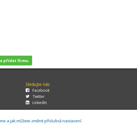
 a přidat firmu
Sledujte nás
Facebook
Twitter
LinkedIn
áme a jak můžete změnit příslušná nastavení.
29.0.143,
Cookies