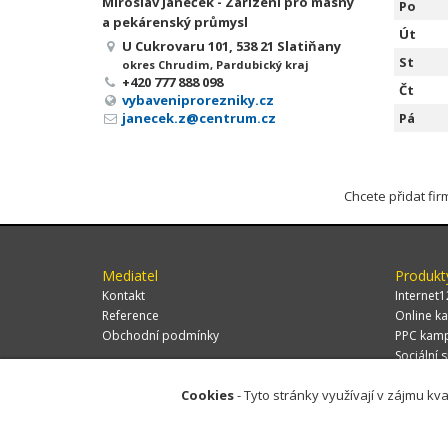
Miroslav Janeček - Zařízení pro masný
Po
a pekárenský průmysl
Út
U Cukrovaru 101, 538 21 Slatiňany
St
okres Chrudim, Pardubický kraj
+420 777 888 098
Čt
vybaveniprorezniky.cz
janecek.z@centrum.cz
Pá
Chcete přidat fi
Mediatel
Produkt
Kontakt
Internet1
Reference
Online ka
Obchodní podmínky
PPC kam
Sociální s
Cookies
- Tyto stránky využívají v zájmu kva
© 2026 MEDIATEL